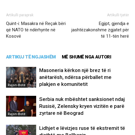
Artikulli paraprak
Artikulli tjetër
Quint-i: Masakra në Reçak bëri
Egjipt, gjendja e
që NATO të ndërhynte në
jashtëzakonshme zgjatet për
Kosovë
të 11-tën herë
ARTIKUJ TË NGJASHËM
MË SHUMË NGA AUTORI
Masoneria kërkon një brez të ri
anëtarësh, ndërsa përballet me
plakjen e komunitetit
Rajon-Botë
Serbia nuk mbështet sanksionet ndaj
Rusisë, Zelensky kryen vizitën e parë
zyrtare në Beograd
Rajon-Botë
Lidhjet e lëvizjes ruse të ekstremit të