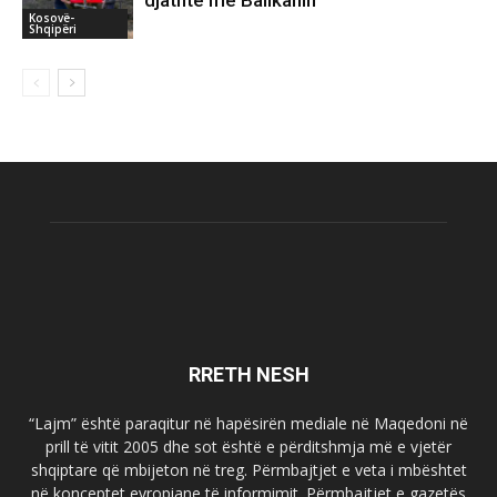
djathtë me Ballkanin
Kosovë-
Shqipëri
RRETH NESH
“Lajm” është paraqitur në hapësirën mediale në Maqedoni në
prill të vitit 2005 dhe sot është e përditshmja më e vjetër
shqiptare që mbijeton në treg. Përmbajtjet e veta i mbështet
në konceptet evropiane të informimit. Përmbajtjet e gazetës