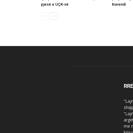
pjesë e UÇK-së
Kuvendi
RR
“Laj
shqi
“Laj
argë
me n
krij