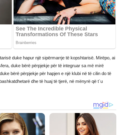
tarisë duke hapur një sipërmarrje të kopshtarisë. Mirëpo, ai
 sfera, duke bërë përpjekje për të integruar sa më mirë
uke bërë përpjekje për hapjen e një klubi në të cilin do të
shkatdhetarë dhe të huaj të tjerë, në mënyrë që t`u