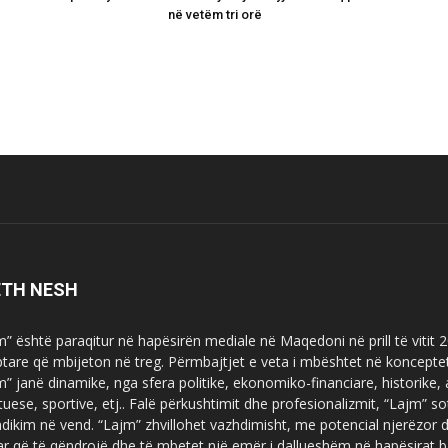
në vetëm tri orë
ETH NESH
m” është paraqitur në hapësirën mediale në Maqedoni në prill të vitit
ptare që mbijeton në treg. Përmbajtjet e veta i mbështet në koncepte
m” janë dinamike, nga sfera politike, ekonomiko-financiare, historike,
tuese, sportive, etj.. Falë përkushtimit dhe profesionalizmit, “Lajm
dikim në vend. “Lajm” zhvillohet vazhdimisht, me potencial njerëzor
uar që të qëndrojë dhe të mbetet një emër i dallueshëm në hapësirat b