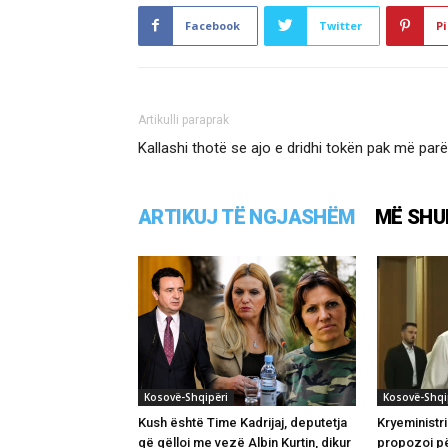
Facebook
Twitter
Pi
Artikulli paraprak
Kallashi thotë se ajo e dridhi tokën pak më parë
ARTIKUJ TË NGJASHËM
MË SHU
Kosovë-Shqipëri
Kosovë-Shqi
Kush është Time Kadrijaj, deputetja
Kryeministri
që qëlloi me vezë Albin Kurtin, dikur
propozoi pë