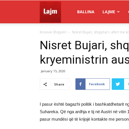
Gazeta
BALLINA
LAJME
Kosovë-Shqipëri
Nisret Bujari, shqiptari i afërt me k
Lajm
Nisret Bujari, shq
kryeministrin aus
January 15, 2020
Facebook
Share
I pasur është bagazhi politik i bashkatdhetarit n
Suhareka. Që nga ardhja e tij në Austri në viti
pasur mundësi që të krijojë kontakte me personal