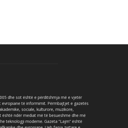
 2005 dhe sot është e përditshmja më e vjetër
t evropiane të informimit. Përmbajtjet e gazetës
 akademike, sociale, kulturore, muzikore,
” sot është ndër mediat më të besueshme dhe më
 dhe teknologji moderne. Gazeta “Lajm” është
allkanike dhe evropiane. Ueb faqja zyrtare e