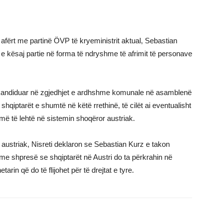
fërt me partinë ÖVP të kryeministrit aktual, Sebastian
 e kësaj partie në forma të ndryshme të afrimit të personave
u kandiduar në zgjedhjet e ardhshme komunale në asamblenë
qiptarët e shumtë në këtë rrethinë, të cilët ai eventualisht
 më të lehtë në sistemin shoqëror austriak.
austriak, Nisreti deklaron se Sebastian Kurz e takon
 me shpresë se shqiptarët në Austri do ta përkrahin në
in që do të flijohet për të drejtat e tyre.