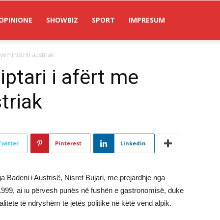
OPINIONE
SHOWBIZ
SPORT
IMPRESUM
ryeministrin austriak
iptari i afërt me
triak
Twitter
Pinterest
Linkedin
ga Badeni i Austrisë, Nisret Bujari, me prejardhje nga
n 1999, ai iu përvesh punës në fushën e gastronomisë, duke
itete të ndryshëm të jetës politike në këtë vend alpik.