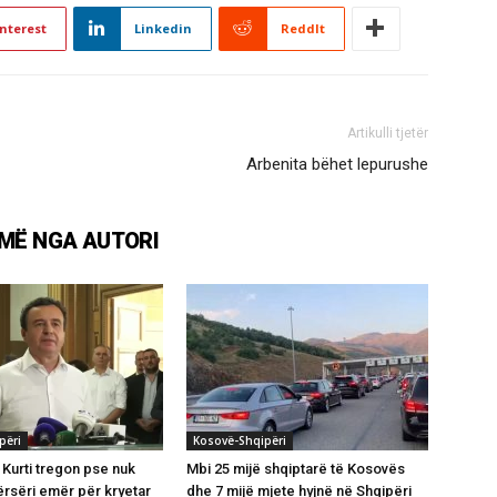
nterest
Linkedin
ReddIt
Artikulli tjetër
Arbenita bëhet lepurushe
MË NGA AUTORI
përi
Kosovë-Shqipëri
 Kurti tregon pse nuk
Mbi 25 mijë shqiptarë të Kosovës
rsëri emër për kryetar
dhe 7 mijë mjete hyjnë në Shqipëri