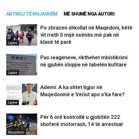
ARTIKUJ TË NGJASHËM
MË SHUMË NGA AUTORI
Po zbrazen shkollat në Maqedoni, këtë
vit rreth 5 mijë nxënës më pak në
klasë të parë
Lajme
Pas reagimeve, rikthehet mbishkrimi
në gjuhën shqipe në tabelën kufitare
Lajme
Ademi: A ka shtet ligjor në
Maqedoninë e Veriut apo s’ka fare?
Lajme
Për 6 orë kontrollë u gjobitën 222
shoferë motorrash, 14 të arrestuar
Maqedoni