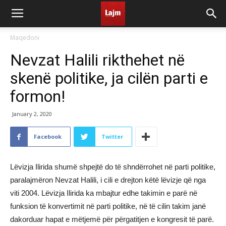
Maqedoni
Nevzat Halili rikthehet në
skenë politike, ja cilën parti e
formon!
January 2, 2020
Facebook
Twitter
Lëvizja Ilirida shumë shpejtë do të shndërrohet në parti politike,
paralajmëron Nevzat Halili, i cili e drejton këtë lëvizje që nga
viti 2004. Lëvizja Ilirida ka mbajtur edhe takimin e parë në
funksion të konvertimit në parti politike, në të cilin takim janë
dakorduar hapat e mëtjemë për përgatitjen e kongresit të parë.