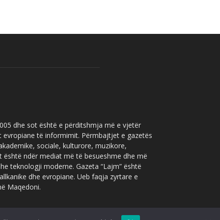
 2005 dhe sot është e përditshmja më e vjetër
t evropiane të informimit. Përmbajtjet e gazetës
 akademike, sociale, kulturore, muzikore,
” sot është ndër mediat më të besueshme dhe më
 dhe teknologji moderne. Gazeta “Lajm” është
allkanike dhe evropiane. Ueb faqja zyrtare e
 në Maqedoni.