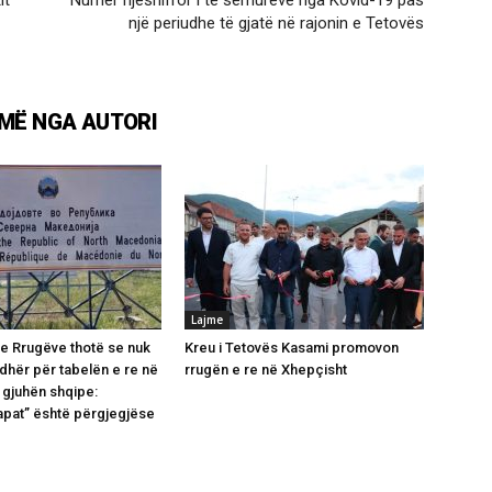
një periudhe të gjatë në rajonin e Tetovës
MË NGA AUTORI
Lajme
e Rrugëve thotë se nuk
Kreu i Tetovës Kasami promovon
dhër për tabelën e re në
rrugën e re në Xhepçisht
gjuhën shqipe:
pat” është përgjegjëse