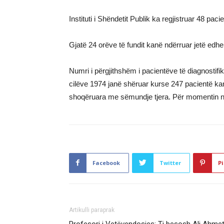
Instituti i Shëndetit Publik ka regjistruar 48 pac
Gjatë 24 orëve të fundit kanë ndërruar jetë edh
Numri i përgjithshëm i pacientëve të diagnostif
cilëve 1974 janë shëruar kurse 247 pacientë kan
shoqëruara me sëmundje tjera. Për momentin në
Facebook
Twitter
Pi
Artikulli paraprak
Profesori i Vetëvendosjes: Ti besosh Ali Ahmet