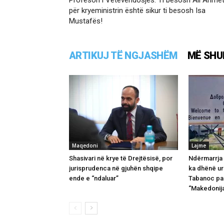
për kryeministrin është sikur ti besosh Isa
Mustafës!
ARTIKUJ TË NGJASHËM
MË SHU
Maqedoni
Lajme
Shasivari në krye të Drejtësisë, por
Ndërmarrja 
jurisprudenca në gjuhën shqipe
ka dhënë ur
ende e “ndaluar”
Tabanoc pa 
“Makedonija