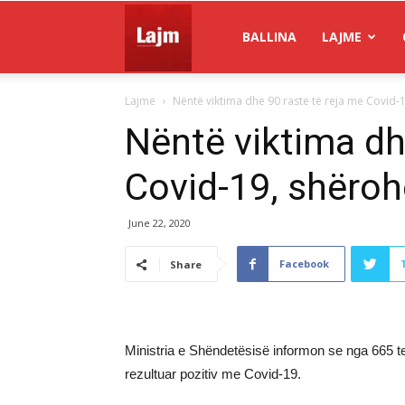
Gazeta
BALLINA
LAJME
Lajme
Nëntë viktima dhe 90 raste të reja me Covid-
Lajm
Nëntë viktima dh
Covid-19, shëroh
June 22, 2020
Facebook
Share
Ministria e Shëndetësisë informon se nga 665 tes
rezultuar pozitiv me Covid-19.