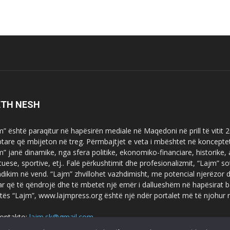
ETH NESH
m” është paraqitur në hapësirën mediale në Maqedoni në prill të vitit
ptare që mbijeton në treg. Përmbajtjet e veta i mbështet në koncepte
m” janë dinamike, nga sfera politike, ekonomiko-financiare, historike,
tuese, sportive, etj.. Falë përkushtimit dhe profesionalizmit, “Lajm
dikim në vend. “Lajm” zhvillohet vazhdimisht, me potencial njerëzor
uar që të qëndrojë dhe të mbetet një emër i dallueshëm në hapësirat b
tës “Lajm”, www.lajmpress.org është një ndër portalet më të njohur
ontakto:
lajm.sk@gmail.com