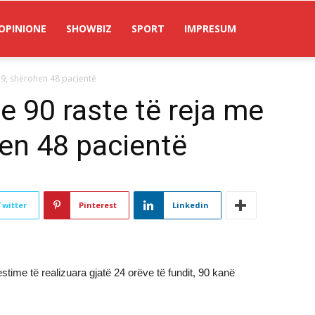
OPINIONE
SHOWBIZ
SPORT
IMPRESUM
19, shërohen 48 pacientë
e 90 raste të reja me
en 48 pacientë
Twitter
Pinterest
Linkedin
time të realizuara gjatë 24 orëve të fundit, 90 kanë