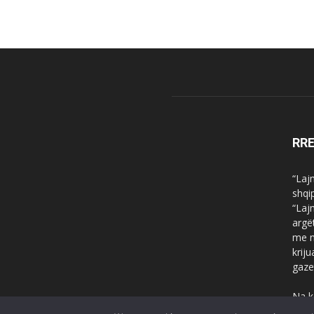
RR
“Laj
shqi
“Laj
argë
me n
krij
gaze
Na k