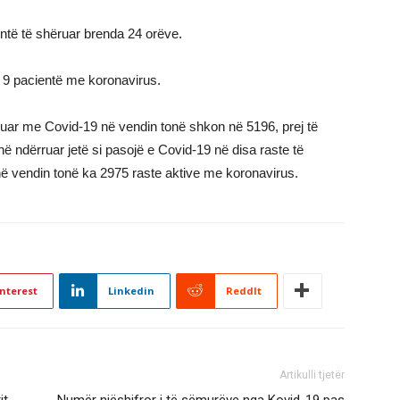
ientë të shëruar brenda 24 orëve.
e 9 pacientë me koronavirus.
ikuar me Covid-19 në vendin tonë shkon në 5196, prej të
ë ndërruar jetë si pasojë e Covid-19 në disa raste të
 vendin tonë ka 2975 raste aktive me koronavirus.
nterest
Linkedin
ReddIt
Artikulli tjetër
it
Numër njëshifror i të sëmurëve nga Kovid-19 pas