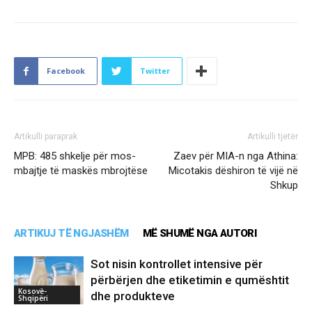
Facebook
Twitter
Artikulli paraprak
Artikulli tjetër
MPB: 485 shkelje për mos-
Zaev për MIA-n nga Athina:
mbajtje të maskës mbrojtëse
Micotakis dëshiron të vijë në
Shkup
ARTIKUJ TË NGJASHËM
MË SHUMË NGA AUTORI
Sot nisin kontrollet intensive për
përbërjen dhe etiketimin e qumështit
Kosovë-
dhe produkteve
Shqipëri