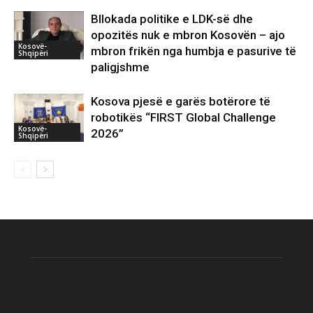
Bllokada politike e LDK-së dhe
opozitës nuk e mbron Kosovën – ajo
Kosovë-
mbron frikën nga humbja e pasurive të
Shqipëri
paligjshme
Kosova pjesë e garës botërore të
robotikës “FIRST Global Challenge
Kosovë-
2026”
Shqipëri