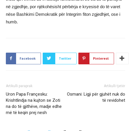
në zgjedhje, por njëkohësisht përbërja e kryesisë do të varet
nëse Bashkimi Demokratik për Integrim fiton zgjedhjet, ose i
humb.
Facebook
Twitter
Pinterest
Artikulli paraprak
Artikulli tjetër
Uron Papa Françesku:
Osmani: Ligji për gjuhët nuk do
Krishtlindja na kujton se Zoti
të revidohet
na do të gjithëve, madje edhe
më të keqin prej nesh