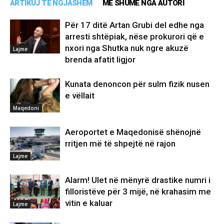
ARTIKUJ TË NGJASHËM
MË SHUMË NGA AUTORI
Për 17 ditë Artan Grubi del edhe nga
arresti shtëpiak, nëse prokurori që e
nxori nga Shutka nuk ngre akuzë
Lajme
brenda afatit ligjor
Kunata denoncon për sulm fizik nusen
e vëllait
Maqedoni
Aeroportet e Maqedonisë shënojnë
rritjen më të shpejtë në rajon
Lajme
Alarm! Ulet në mënyrë drastike numri i
filloristëve për 3 mijë, në krahasim me
vitin e kaluar
Lajme