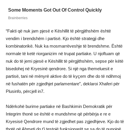
“Fakti që nuk jam pjesë e Këshillit të përgjithshëm është
vendim i brendshëm i partisë. Kjo është strategji dhe
kombinatorikë. Nuk ka mosmarrëveshje të brendshme. Është
normale të ketë riorganizim në trupat partiake. U njoftuam që
nuk do të jemi pjesë e Këshillit të përgjithshëm, sepse për këtë
bisedohej në Kryesinë qendrore. Si një nga themeluesit e
partisë, tani në mënyrë aktive do të kyçem dhe do të ndihmoj
në fushatën për zgjedhjet parlamentare”, deklaroi Xhaferi për
Plusinfo, përcjell in7.
Ndërkohë burime partiake në Bashkimin Demokratik për
Integrim thonë se është e mundshme që përbërja e re e
Kryesisë Qendrore mund të zgjedhet pas zgjedhjeve. Kjo do të
thotë që Ahmeti do t’i testojë funksionarët se sa do të punojnë