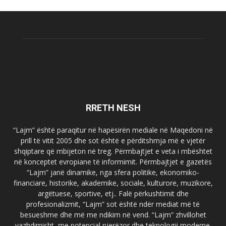
RRETH NESH
“Lajm” është paraqitur në hapësirën mediale në Maqedoni në
prill të vitit 2005 dhe sot është e përditshmja më e vjetër
shqiptare që mbijeton në treg. Përmbajtjet e veta i mbështet
në konceptet evropiane të informimit. Përmbajtjet e gazetës
“Lajm” janë dinamike, nga sfera politike, ekonomiko-
financiare, historike, akademike, sociale, kulturore, muzikore,
argëtuese, sportive, etj.. Falë përkushtimit dhe
profesionalizmit, “Lajm” sot është ndër mediat më të
besueshme dhe më me ndikim në vend. “Lajm” zhvillohet
vazhdimisht, me potencial njerëzor dhe teknologji moderne.