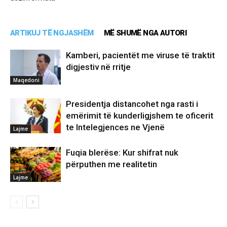
ARTIKUJ TË NGJASHËM
MË SHUMË NGA AUTORI
Kamberi, pacientët me viruse të traktit
digjestiv në rritje
Maqedoni
Presidentja distancohet nga rasti i
emërimit të kunderligjshem te oficerit
te Intelegjences ne Vjenë
Lajme
Fuqia blerëse: Kur shifrat nuk
përputhen me realitetin
Lajme