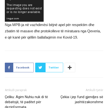
Nga MPB-ja në vazhdimësi bëjnë apel për respektim dhe
zbatim të masave dhe protokolleve të miratuara nga Qeveria,
e që kanë për qëllim ballafaqimin me Kovid-19.
Facebook
Twitter
Artikulli paraprak
Artikulli tjetër
Çeliku: Agim Nuhiu nuk di të
Çekia i jep fund gjendjes së
debatojë, të paditet për
jashtëzakonshme
dezinformata