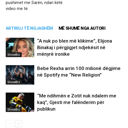
pushimet me Sarën, ndan këtë
video me të
ARTIKUJ TË NGJASHËM
MË SHUMË NGA AUTORI
“A nuk po blen më klikime”, Elijona
Binakaj i përgjigjet ndjekësit në
mënyrë ironike
ShowBiz
Bebe Rexha arrin 100 milionë dëgjime
në Spotify me “New Religion”
ShowBiz
“Me ndihmën e Zotit nuk ndalem me
kaq”, Gjesti me falënderim për
publikun
ShowBiz