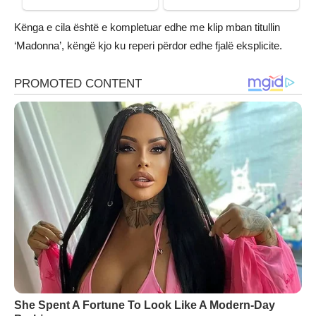
Kënga e cila është e kompletuar edhe me klip mban titullin
‘Madonna’, këngë kjo ku reperi përdor edhe fjalë eksplicite.