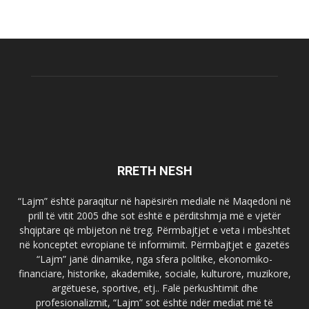
RRETH NESH
“Lajm” është paraqitur në hapësirën mediale në Maqedoni në
prill të vitit 2005 dhe sot është e përditshmja më e vjetër
shqiptare që mbijeton në treg. Përmbajtjet e veta i mbështet
në konceptet evropiane të informimit. Përmbajtjet e gazetës
“Lajm” janë dinamike, nga sfera politike, ekonomiko-
financiare, historike, akademike, sociale, kulturore, muzikore,
argëtuese, sportive, etj.. Falë përkushtimit dhe
profesionalizmit, “Lajm” sot është ndër mediat më të