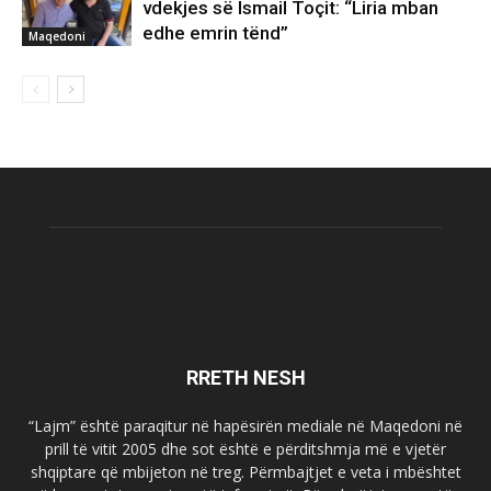
vdekjes së Ismail Toçit: “Liria mban
edhe emrin tënd”
Maqedoni
RRETH NESH
“Lajm” është paraqitur në hapësirën mediale në Maqedoni në
prill të vitit 2005 dhe sot është e përditshmja më e vjetër
shqiptare që mbijeton në treg. Përmbajtjet e veta i mbështet