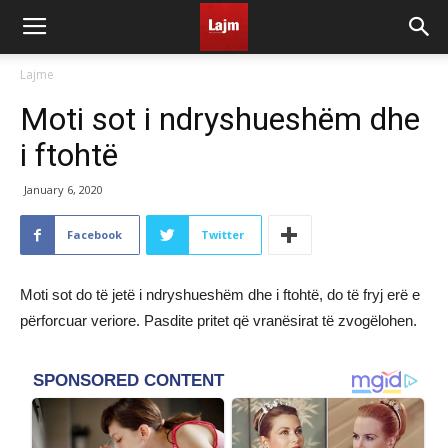
Lajme
Moti sot i ndryshueshëm dhe
i ftohtë
January 6, 2020
Facebook
Twitter
Moti sot do të jetë i ndryshueshëm dhe i ftohtë, do të fryj erë e
përforcuar veriore. Pasdite pritet që vranësirat të zvogëlohen.