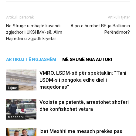
Artikulli paraprak
Artikulli tjetër
Në Strugë u mbajtë kuvendi
A po e humbet BE-ja Ballkanin
zgjedhor i UKSHMV-së, Alim
Perëndimor?
Hajredini u zgjodh kryetar
ARTIKUJ TË NGJASHËM
MË SHUMË NGA AUTORI
VMRO, LSDM-së për spektaklin: “Tani
LSDM-s i pengoka edhe dielli
maqedonas”
Lajme
Voziste pa patentë, arrestohet shoferi
dhe konfiskohet vetura
Maqedoni
Izet Mexhiti me mesazh prekës pas