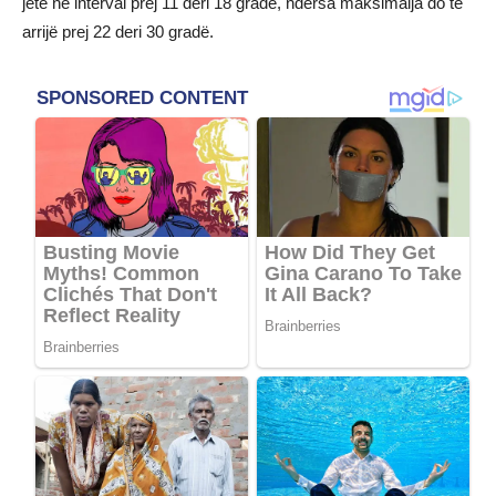
jetë në interval prej 11 deri 18 gradë, ndërsa maksimalja do të
arrijë prej 22 deri 30 gradë.