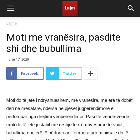
Lajme
Moti me vranësira, pasdite
shi dhe bubullima
June 17, 2020
Facebook
Twitter
Moti do të jetë i ndryshueshëm, me vranësira, me erë të dobët
deri në mesatare, ndërsa në pjesët jugperëndimore e
përforcuar nga drejtimi veriperëndimor. Pasdite vende-vende
moti do të jetë jostabil me reshje të rrëmbyeshme të shiut,
bubullima dhe erë të përforcuar. Temperatura minimale do të