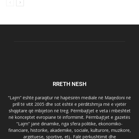
RRETH NESH
“Lajm” është paraqitur në hapësirën mediale në Maqedoni në
prill të vitit 2005 dhe sot është e përditshmja më e vjetër
shqiptare që mbijeton në treg. Përmbajtjet e veta i mbështet
në konceptet evropiane të informimit. Përmbajtjet e gazetës
“Lajm” janë dinamike, nga sfera politike, ekonomiko-
financiare, historike, akademike, sociale, kulturore, muzikore,
argëtuese, sportive, etj.. Falë përkushtimit dhe