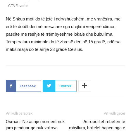
Në Shkup moti do të jetë i ndryshueshëm, me vranësira, me
erë të dobët deri në mesatare nga drejtimi veriperëndimor,
pasdite me reshje të rrëmbyeshme lokale dhe bubullima.
Temperatura minimale do të zbresë deri në 15 gradë, ndërsa
maksimalja do të arrijë 28 gradë Celsius.
Facebook
Twitter
Artikulli paraprak
Artikulli tjetër
Osmani: Në asnjë moment nuk
Aeroportet mbeten të
jam penduar që nuk votova
mbyllura, hotelet hapen nga e