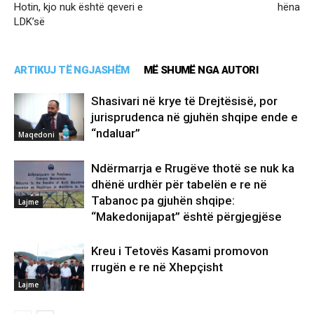
Hotin, kjo nuk është qeveri e
hëna
LDK’së
ARTIKUJ TË NGJASHËM
MË SHUMË NGA AUTORI
Shasivari në krye të Drejtësisë, por
jurisprudenca në gjuhën shqipe ende e
“ndaluar”
Maqedoni
Ndërmarrja e Rrugëve thotë se nuk ka
dhënë urdhër për tabelën e re në
Tabanoc pa gjuhën shqipe:
Lajme
“Makedonijapat” është përgjegjëse
Kreu i Tetovës Kasami promovon
rrugën e re në Xhepçisht
Lajme