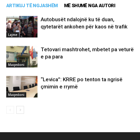
ARTIKUJ TË NGJASHËM
MË SHUMË NGA AUTORI
Autobusët ndalojnë ku të duan,
qytetarët ankohen për kaos në trafik
Lajme
Tetovari mashtrohet, mbetet pa veturë
e pa para
Maqedoni
“Levica”: KRRE po tenton ta ngrisë
çmimin e rrymë
Maqedoni