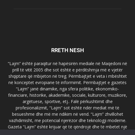
RRETH NESH
“Lajm” është paraqitur në hapësirën mediale në Maqedoni në
prill të vitit 2005 dhe sot është e përditshmja më e vjetër
shqiptare që mbijeton në treg. Përmbajtjet e veta i mbështet
në konceptet evropiane të informimit. Përmbajtjet e gazetës
“Lajm” janë dinamike, nga sfera politike, ekonomiko-
financiare, historike, akademike, sociale, kulturore, muzikore,
argëtuese, sportive, etj.. Falë përkushtimit dhe
profesionalizmit, “Lajm” sot është ndër mediat më të
besueshme dhe më me ndikim në vend. “Lajm” zhvillohet
vazhdimisht, me potencial njerëzor dhe teknologji moderne.
Gazeta “Lajm” është krijuar që të qëndrojë dhe të mbetet një
emër i dallueshëm në hapësirat ballkanike dhe evropiane. Ueb