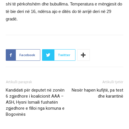
shi të përkohshëm dhe bubullima. Temperatura e mëngjesit do
të bie deri në 16, ndërsa ajo e ditës do të arrijë deri në 29
gradë.
Facebook
Twitter
Artikulli paraprak
Artikulli tjetër
Kandidati për deputet në zonën
Nesër hapen kufijtë, pa test
6 zgjedhore i koalicionit AAA –
dhe karantinë
ASH, Hysni Ismaili fushatën
zgjedhore e filloi nga komuna e
Bogovinës