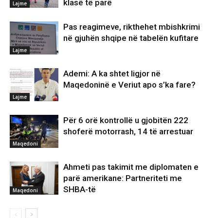
klasë të parë
Lajme
Pas reagimeve, rikthehet mbishkrimi
në gjuhën shqipe në tabelën kufitare
Lajme
Ademi: A ka shtet ligjor në
Maqedoninë e Veriut apo s’ka fare?
Lajme
Për 6 orë kontrollë u gjobitën 222
shoferë motorrash, 14 të arrestuar
Maqedoni
Ahmeti pas takimit me diplomaten e
parë amerikane: Partneriteti me
SHBA-të
Maqedoni