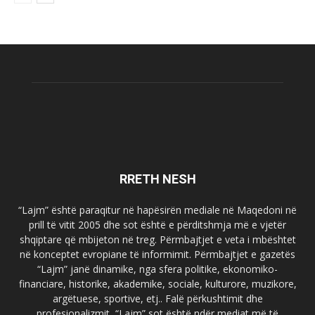
RRETH NESH
“Lajm” është paraqitur në hapësirën mediale në Maqedoni në
prill të vitit 2005 dhe sot është e përditshmja më e vjetër
shqiptare që mbijeton në treg. Përmbajtjet e veta i mbështet
në konceptet evropiane të informimit. Përmbajtjet e gazetës
“Lajm” janë dinamike, nga sfera politike, ekonomiko-
financiare, historike, akademike, sociale, kulturore, muzikore,
argëtuese, sportive, etj.. Falë përkushtimit dhe
profesionalizmit, “Lajm” sot është ndër mediat më të