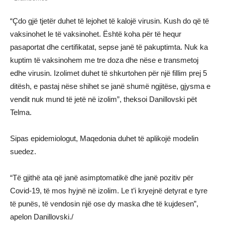
“Çdo gjë tjetër duhet të lejohet të kalojë virusin. Kush do që të
vaksinohet le të vaksinohet. Është koha për të hequr
pasaportat dhe certifikatat, sepse janë të pakuptimta. Nuk ka
kuptim të vaksinohem me tre doza dhe nëse e transmetoj
edhe virusin. Izolimet duhet të shkurtohen për një fillim prej 5
ditësh, e pastaj nëse shihet se janë shumë ngjitëse, gjysma e
vendit nuk mund të jetë në izolim”, theksoi Danillovski pët
Telma.
Sipas epidemiologut, Maqedonia duhet të aplikojë modelin
suedez.
“Të gjithë ata që janë asimptomatikë dhe janë pozitiv për
Covid-19, të mos hyjnë në izolim. Le t’i kryejnë detyrat e tyre
të punës, të vendosin një ose dy maska ​​dhe të kujdesen”,
apelon Danillovski./