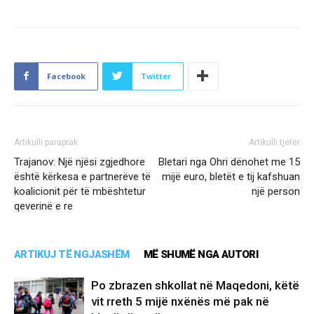
Facebook
Twitter
Artikulli paraprak
Artikulli tjetër
Trajanov: Një njësi zgjedhore
Bletari nga Ohri dënohet me 15
është kërkesa e partnerëve të
mijë euro, bletët e tij kafshuan
koalicionit për të mbështetur
një person
qeverinë e re
ARTIKUJ TË NGJASHËM
MË SHUMË NGA AUTORI
Po zbrazen shkollat në Maqedoni, këtë
vit rreth 5 mijë nxënës më pak në