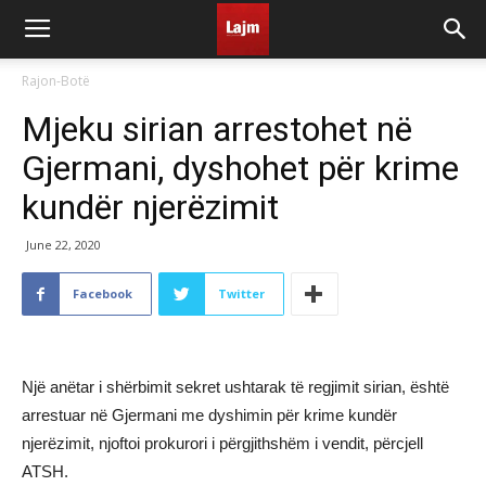
Rajon-Botë
Mjeku sirian arrestohet në
Gjermani, dyshohet për krime
kundër njerëzimit
June 22, 2020
Facebook
Twitter
Një anëtar i shërbimit sekret ushtarak të regjimit sirian, është
arrestuar në Gjermani me dyshimin për krime kundër
njerëzimit, njoftoi prokurori i përgjithshëm i vendit, përcjell
ATSH.