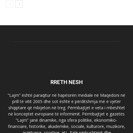
RRETH NESH
“Lajm” është paraqitur në hapësirën mediale në Maqedoni në
prill të vitit 2005 dhe sot është e përditshmja më e vjetër
shqiptare që mbijeton në treg. Përmbajtjet e veta i mbështet
në konceptet evropiane të informimit. Përmbajtjet e gazetës
“Lajm” janë dinamike, nga sfera politike, ekonomiko-
financiare, historike, akademike, sociale, kulturore, muzikore,
argëtuese, sportive, etj.. Falë përkushtimit dhe