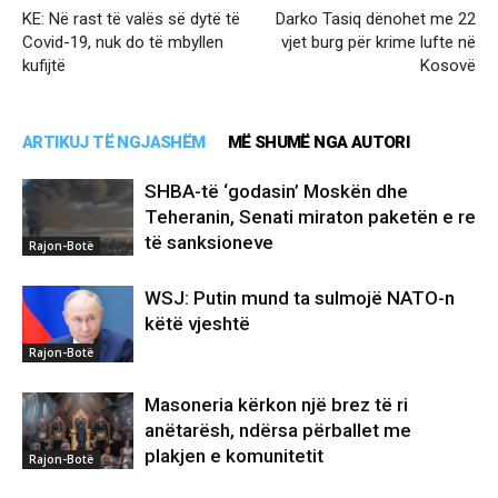
KE: Në rast të valës së dytë të
Darko Tasiq dënohet me 22
Covid-19, nuk do të mbyllen
vjet burg për krime lufte në
kufijtë
Kosovë
ARTIKUJ TË NGJASHËM
MË SHUMË NGA AUTORI
SHBA-të ‘godasin’ Moskën dhe
Teheranin, Senati miraton paketën e re
të sanksioneve
Rajon-Botë
WSJ: Putin mund ta sulmojë NATO-n
këtë vjeshtë
Rajon-Botë
Masoneria kërkon një brez të ri
anëtarësh, ndërsa përballet me
plakjen e komunitetit
Rajon-Botë