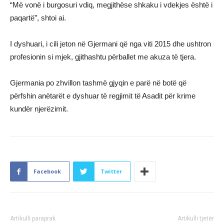
“Më vonë i burgosuri vdiq, megjithëse shkaku i vdekjes është i
paqartë”, shtoi ai.
I dyshuari, i cili jeton në Gjermani që nga viti 2015 dhe ushtron
profesionin si mjek, gjithashtu përballet me akuza të tjera.
Gjermania po zhvillon tashmë gjyqin e parë në botë që
përfshin anëtarët e dyshuar të regjimit të Asadit për krime
kundër njerëzimit.
Facebook
Twitter
Artikulli paraprak
Artikulli tjetër