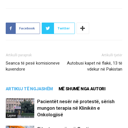
Facebook
Twitter
Artikulli paraprak
Artikulli tjetër
Seanca të pesë komisioneve
Autobusi kapet në flakë, 13 të
kuvendore
vdekur në Pakistan
ARTIKUJ TË NGJASHËM
MË SHUMË NGA AUTORI
Pacientët nesër në protestë, sërish
mungon terapia në Klinikën e
Onkologjisë
Lajme