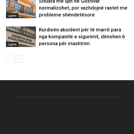
Situata me ujin në Gostivar
normalizohet, por vazhdojnë rastet me
probleme shëndetësore
Lajme
Kurdisën aksident për të marrë para
nga kompanitë e sigurimit, dënohen 6
persona për mashtrim
Lajme