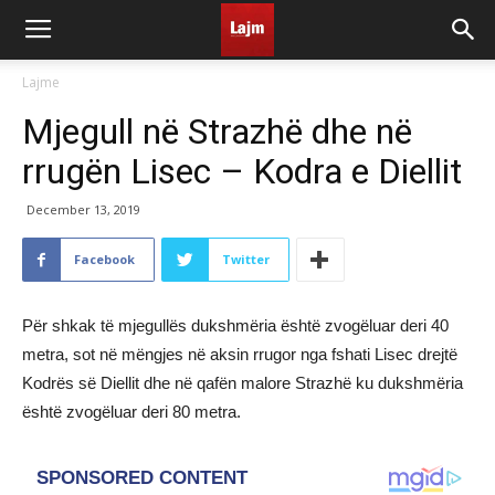
Lajme
Mjegull në Strazhë dhe në
rrugën Lisec – Kodra e Diellit
December 13, 2019
Facebook
Twitter
Për shkak të mjegullës dukshmëria është zvogëluar deri 40
metra, sot në mëngjes në aksin rrugor nga fshati Lisec drejtë
Kodrës së Diellit dhe në qafën malore Strazhë ku dukshmëria
është zvogëluar deri 80 metra.