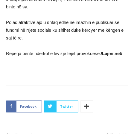
binte në sy.
Po aq atraktive ajo u shfaq edhe në imazhin e publikuar së
fundmi në rrjete sociale ku shihet duke kërcyer me këngën e
saj të re.
Reperja bënte ndërkohë lëvizje tejet provokuese.
/Lajmi.net/
Facebook
Twitter