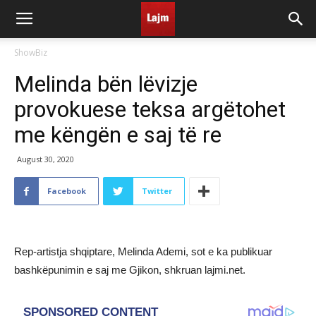
ShowBiz
Melinda bën lëvizje
provokuese teksa argëtohet
me këngën e saj të re
August 30, 2020
Facebook
Twitter
Rep-artistja shqiptare, Melinda Ademi, sot e ka publikuar
bashkëpunimin e saj me Gjikon, shkruan lajmi.net.