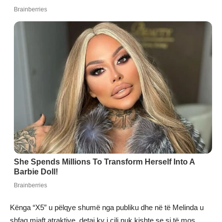
Kënga “X5” u pëlqye shumë nga publiku dhe në të Melinda u
shfaq mjaft atraktive, detaj ky i cili nuk kishte se si të mos