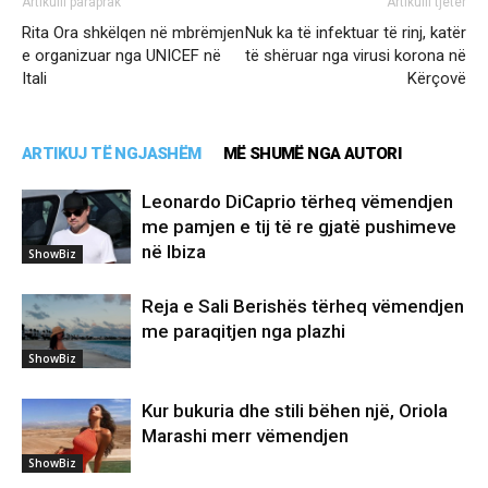
Artikulli paraprak
Artikulli tjetër
Rita Ora shkëlqen në mbrëmjen
Nuk ka të infektuar të rinj, katër
e organizuar nga UNICEF në
të shëruar nga virusi korona në
Itali
Kërçovë
ARTIKUJ TË NGJASHËM
MË SHUMË NGA AUTORI
Leonardo DiCaprio tërheq vëmendjen
me pamjen e tij të re gjatë pushimeve
në Ibiza
ShowBiz
Reja e Sali Berishës tërheq vëmendjen
me paraqitjen nga plazhi
ShowBiz
Kur bukuria dhe stili bëhen një, Oriola
Marashi merr vëmendjen
ShowBiz