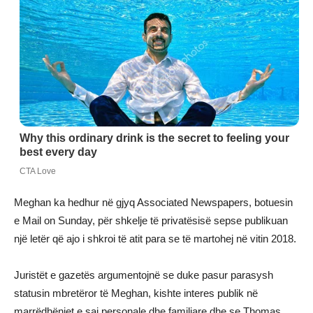
Meghan ka hedhur në gjyq Associated Newspapers, botuesin
e Mail on Sunday, për shkelje të privatësisë sepse publikuan
një letër që ajo i shkroi të atit para se të martohej në vitin 2018.
Juristët e gazetës argumentojnë se duke pasur parasysh
statusin mbretëror të Meghan, kishte interes publik në
marrëdhëniet e saj personale dhe familjare dhe se Thomas