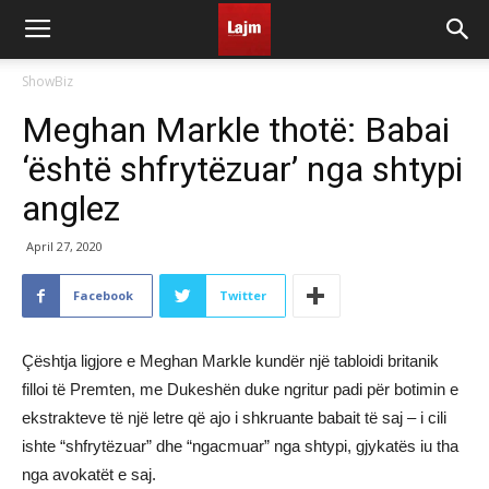
ShowBiz
Meghan Markle thotë: Babai
‘është shfrytëzuar’ nga shtypi
anglez
April 27, 2020
Facebook
Twitter
Çështja ligjore e Meghan Markle kundër një tabloidi britanik
filloi të Premten, me Dukeshën duke ngritur padi për botimin e
ekstrakteve të një letre që ajo i shkruante babait të saj – i cili
ishte “shfrytëzuar” dhe “ngacmuar” nga shtypi, gjykatës iu tha
nga avokatët e saj.