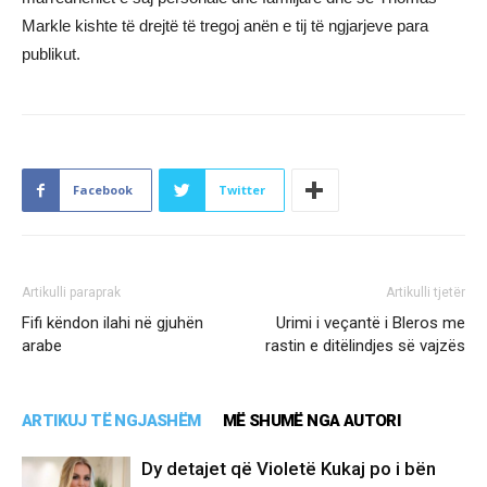
Markle kishte të drejtë të tregoj anën e tij të ngjarjeve para
publikut.
Facebook
Twitter
Artikulli paraprak
Artikulli tjetër
Fifi këndon ilahi në gjuhën
Urimi i veçantë i Bleros me
arabe
rastin e ditëlindjes së vajzës
ARTIKUJ TË NGJASHËM
MË SHUMË NGA AUTORI
Dy detajet që Violetë Kukaj po i bën