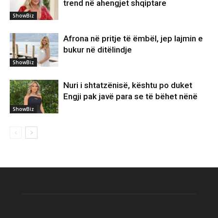
trend në ahengjet shqiptare
ShowBiz
Afrona në pritje të ëmbël, jep lajmin e
bukur në ditëlindje
ShowBiz
Nuri i shtatzënisë, kështu po duket
Engji pak javë para se të bëhet nënë
ShowBiz