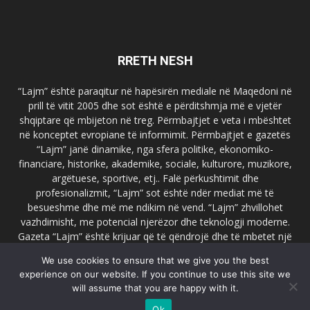
RRETH NESH
“Lajm” është paraqitur në hapësirën mediale në Maqedoni në
prill të vitit 2005 dhe sot është e përditshmja më e vjetër
shqiptare që mbijeton në treg. Përmbajtjet e veta i mbështet
në konceptet evropiane të informimit. Përmbajtjet e gazetës
“Lajm” janë dinamike, nga sfera politike, ekonomiko-
financiare, historike, akademike, sociale, kulturore, muzikore,
argëtuese, sportive, etj.. Falë përkushtimit dhe
profesionalizmit, “Lajm” sot është ndër mediat më të
besueshme dhe më me ndikim në vend. “Lajm” zhvillohet
vazhdimisht, me potencial njerëzor dhe teknologji moderne.
Gazeta “Lajm” është krijuar që të qëndrojë dhe të mbetet një
emër i dallueshëm në hapësirat ballkanike dhe evropiane. Ueb
We use cookies to ensure that we give you the best
faqja zyrtare e gazetës “Lajm”, www.lajmpress.org është një
experience on our website. If you continue to use this site we
ndër portalet më të njohur në Maqedoni.
will assume that you are happy with it.
Na kontakto:
lajm.sk@gmail.com
Ok