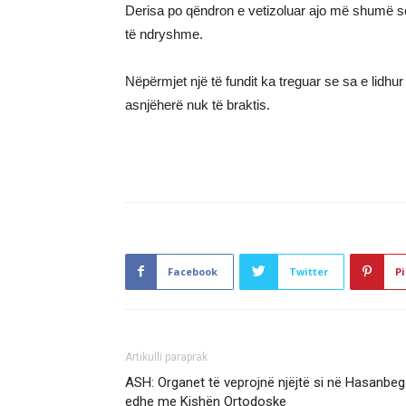
Derisa po qëndron e vetizoluar ajo më shumë s
të ndryshme.
Nëpërmjet një të fundit ka treguar se sa e lidh
asnjëherë nuk të braktis.
Facebook
Twitter
Pi
Artikulli paraprak
ASH: Organet të veprojnë njëjtë si në Hasanbeg
edhe me Kishën Ortodoske