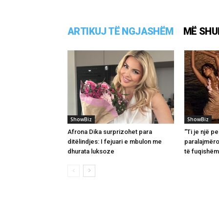
ARTIKUJ TË NGJASHËM
MË SHU
ShowBiz
ShowBiz
Afrona Dika surprizohet para
“Ti je një 
ditëlindjes: I fejuari e mbulon me
paralajmëro
dhurata luksoze
të fuqishëm