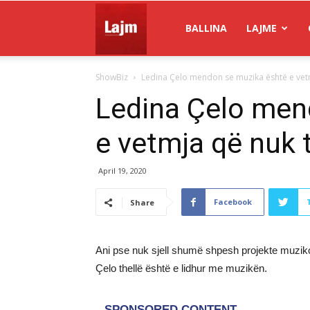
Gazeta
BALLINA
LAJME
ShowBiz
Ledina Çelo mendon se muzika është e vetm
Lajm
Ledina Çelo men
e vetmja që nuk t
April 19, 2020
Facebook
Share
Ani pse nuk sjell shumë shpesh projekte muzik
Çelo thellë është e lidhur me muzikën.