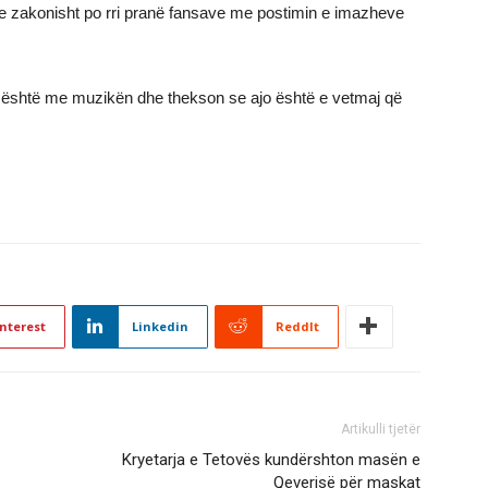
e zakonisht po rri pranë fansave me postimin e imazheve
ur është me muzikën dhe thekson se ajo është e vetmaj që
nterest
Linkedin
ReddIt
Artikulli tjetër
Kryetarja e Tetovës kundërshton masën e
Qeverisë për maskat