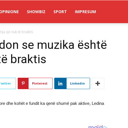
OPINIONE
SHOWBIZ
SPORT
IMPRESUM
ja që nuk të braktis
don se muzika është
ë braktis
Twitter
Pinterest
Linkedin
ore dhe kohët e fundit ka qenë shumë pak aktive, Ledina