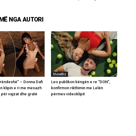
MË NGA AUTORI
ShowBiz
perëndeshë” – Donna Dafi
Leo publikon këngën e re “DON”,
n klipin e ri me mesazh
konfirmon rikthimin me Lelën
 për vajzat dhe gratë
përmes videoklipit