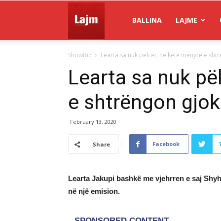
Gazeta
BALLINA
LAJME
ShowBiz
Learta sa nuk pëlcet, në këtë mënyrë e sht
Lajm
Learta sa nuk pë
e shtrëngon gjok
February 13, 2020
Facebook
Share
Learta Jakupi bashkë me vjehrren e saj Shyhr
në një emision.