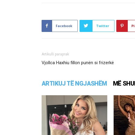
Facebook
Twitter
Pi
Artikulli paraprak
Vjollca Haxhiu fillon punën si frizerkë
ARTIKUJ TË NGJASHËM
MË SHU