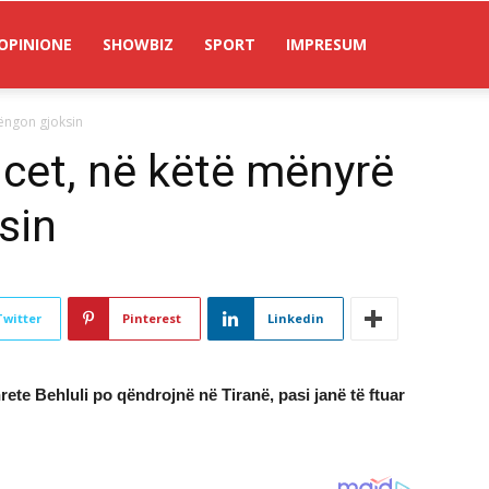
OPINIONE
SHOWBIZ
SPORT
IMPRESUM
rëngon gjoksin
lcet, në këtë mënyrë
sin
Twitter
Pinterest
Linkedin
ete Behluli po qëndrojnë në Tiranë, pasi janë të ftuar