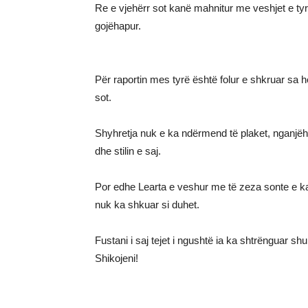
Re e vjehërr sot kanë mahnitur me veshjet e tyr
gojëhapur.
Për raportin mes tyrë është folur e shkruar sa h
sot.
Shyhretja nuk e ka ndërmend të plaket, nganjëhe
dhe stilin e saj.
Por edhe Learta e veshur me të zeza sonte e ka 
nuk ka shkuar si duhet.
Fustani i saj tejet i ngushtë ia ka shtrënguar 
Shikojeni!