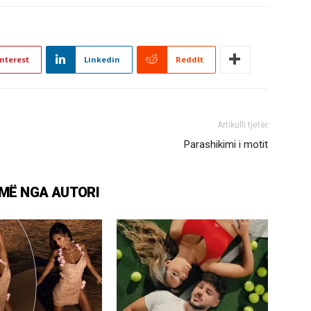
nterest
Linkedin
ReddIt
Artikulli tjetër
Parashikimi i motit
MË NGA AUTORI