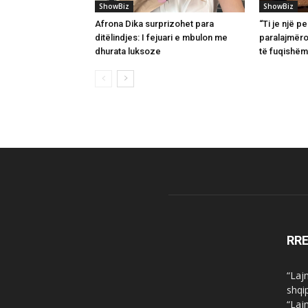
ShowBiz
ShowBiz
Afrona Dika surprizohet para
“Ti je një 
ditëlindjes: I fejuari e mbulon me
paralajmëro
dhurata luksoze
të fuqishëm
RR
“Laj
shqi
“Laj