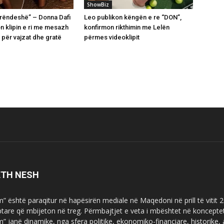
ShowBiz
perëndeshë” – Donna Dafi
Leo publikon këngën e re “DON”,
n klipin e ri me mesazh
konfirmon rikthimin me Lelën
 për vajzat dhe gratë
përmes videoklipit
ETH NESH
m” është paraqitur në hapësirën mediale në Maqedoni në prill të vitit
ptare që mbijeton në treg. Përmbajtjet e veta i mbështet në koncepte
m” janë dinamike, nga sfera politike, ekonomiko-financiare, historike,