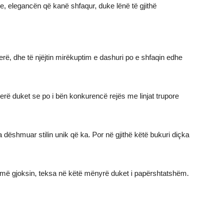
e, elegancën që kanë shfaqur, duke lënë të gjithë
erë, dhe të njëjtin mirëkuptim e dashuri po e shfaqin edhe
rë duket se po i bën konkurencë rejës me linjat trupore
dëshmuar stilin unik që ka. Por në gjithë këtë bukuri diçka
shumë gjoksin, teksa në këtë mënyrë duket i papërshtatshëm.