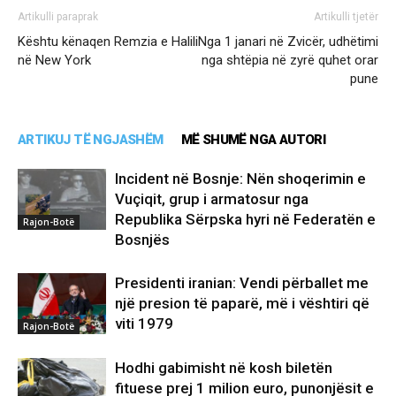
Artikulli paraprak
Artikulli tjetër
Kështu kënaqen Remzia e Halili
Nga 1 janari në Zvicër, udhëtimi
në New York
nga shtëpia në zyrë quhet orar
pune
ARTIKUJ TË NGJASHËM
MË SHUMË NGA AUTORI
Incident në Bosnje: Nën shoqerimin e
Vuçiqit, grup i armatosur nga
Republika Sërpska hyri në Federatën e
Rajon-Botë
Bosnjës
Presidenti iranian: Vendi përballet me
një presion të paparë, më i vështiri që
viti 1979
Rajon-Botë
Hodhi gabimisht në kosh biletën
fituese prej 1 milion euro, punonjësit e