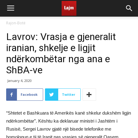
Rajon-Botë
Lavrov: Vrasja e gjeneralit
iranian, shkelje e ligjit
ndërkombëtar nga ana e
ShBA-ve
January 4, 2020
Facebook
Twitter
“Shtetet e Bashkuara të Amerikës kanë shkelur dukshëm ligjin
ndërkombëtar”. Kështu ka deklaruar ministri i Jashtëm i
Rusisë, Sergei Lavrov gjatë një bisede telefonike me
homologun e tij të Iranit pas vrasjes së gjeneralit Qasem