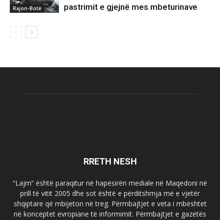
pastrimit e gjejnë mes mbeturinave
Rajon-Botë
RRETH NESH
“Lajm” është paraqitur në hapësirën mediale në Maqedoni në
prill të vitit 2005 dhe sot është e përditshmja më e vjetër
shqiptare që mbijeton në treg. Përmbajtjet e veta i mbështet
në konceptet evropiane të informimit. Përmbajtjet e gazetës