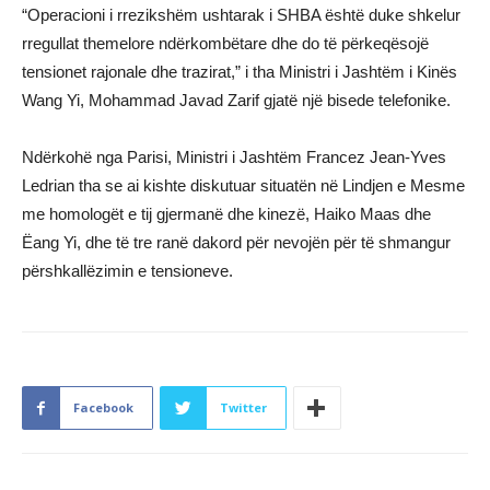
“Operacioni i rrezikshëm ushtarak i SHBA është duke shkelur
rregullat themelore ndërkombëtare dhe do të përkeqësojë
tensionet rajonale dhe trazirat,” i tha Ministri i Jashtëm i Kinës
Wang Yi, Mohammad Javad Zarif gjatë një bisede telefonike.
Ndërkohë nga Parisi, Ministri i Jashtëm Francez Jean-Yves
Ledrian tha se ai kishte diskutuar situatën në Lindjen e Mesme
me homologët e tij gjermanë dhe kinezë, Haiko Maas dhe
Ëang Yi, dhe të tre ranë dakord për nevojën për të shmangur
përshkallëzimin e tensioneve.
Facebook
Twitter