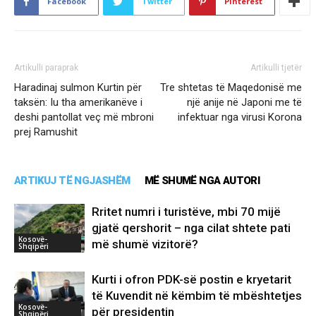
Facebook
Twitter
Pinterest
Artikulli paraprak
Artikulli tjetër
Haradinaj sulmon Kurtin për
Tre shtetas të Maqedonisë me
taksën: Iu tha amerikanëve i
një anije në Japoni me të
deshi pantollat veç më mbroni
infektuar nga virusi Korona
prej Ramushit
ARTIKUJ TË NGJASHËM
MË SHUMË NGA AUTORI
Rritet numri i turistëve, mbi 70 mijë
gjatë qershorit – nga cilat shtete pati
Kosovë-
më shumë vizitorë?
Shqipëri
Kurti i ofron PDK-së postin e kryetarit
të Kuvendit në këmbim të mbështetjes
Kosovë-
për presidentin
Shqipëri