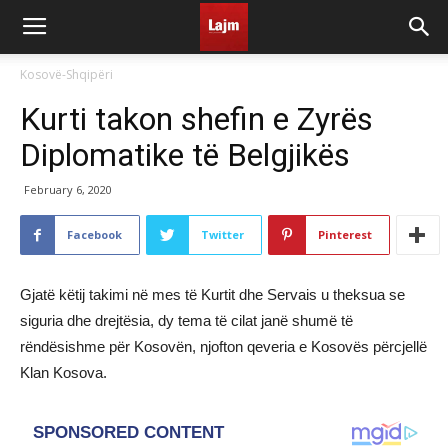
Kosovë-Shqipëri
Kurti takon shefin e Zyrës
Diplomatike të Belgjikës
February 6, 2020
Facebook
Twitter
Pinterest
Gjatë këtij takimi në mes të Kurtit dhe Servais u theksua se
siguria dhe drejtësia, dy tema të cilat janë shumë të
rëndësishme për Kosovën, njofton qeveria e Kosovës përcjellë
Klan Kosova.