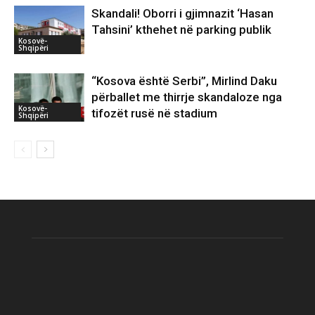
Skandali! Oborri i gjimnazit ‘Hasan
Tahsini’ kthehet në parking publik
Kosovë-
Shqipëri
“Kosova është Serbi”, Mirlind Daku
përballet me thirrje skandaloze nga
Kosovë-
tifozët rusë në stadium
Shqipëri