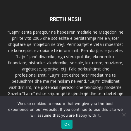
RRETH NESH
“Lajm” është paraqitur në hapësirën mediale në Maqedoni në
prill të vitit 2005 dhe sot është e përditshmja më e vjetër
shqiptare që mbijeton në treg. Përmbajtjet e veta i mbështet
në konceptet evropiane të informimit. Përmbajtjet e gazetës
“Lajm” janë dinamike, nga sfera politike, ekonomiko-
financiare, historike, akademike, sociale, kulturore, muzikore,
argëtuese, sportive, etj.. Falë përkushtimit dhe
profesionalizmit, “Lajm” sot është ndër mediat më të
besueshme dhe më me ndikim në vend. “Lajm” zhvillohet
vazhdimisht, me potencial njerëzor dhe teknologji moderne.
Gazeta “Lajm” është krijuar që të qëndrojë dhe të mbetet një
emër i dallueshëm në hapësirat ballkanike dhe evropiane. Ueb
We use cookies to ensure that we give you the best
faqja zyrtare e gazetës “Lajm”, www.lajmpress.org është një
experience on our website. If you continue to use this site we
ndër portalet më të njohur në Maqedoni.
will assume that you are happy with it.
Na kontakto:
lajm.sk@gmail.com
Ok