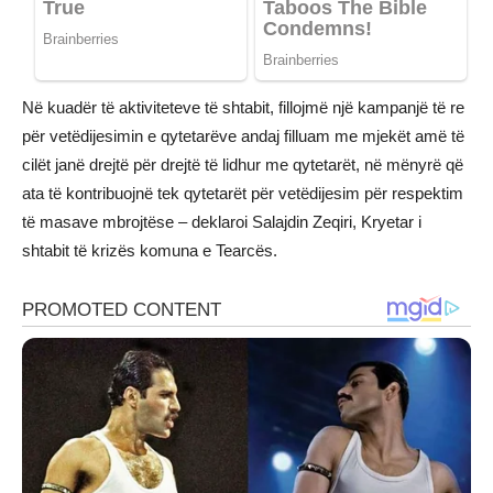
Në kuadër të aktiviteteve të shtabit, fillojmë një kampanjë të re
për vetëdijesimin e qytetarëve andaj filluam me mjekët amë të
cilët janë drejtë për drejtë të lidhur me qytetarët, në mënyrë që
ata të kontribuojnë tek qytetarët për vetëdijesim për respektim
të masave mbrojtëse – deklaroi Salajdin Zeqiri, Kryetar i
shtabit të krizës komuna e Tearcës.