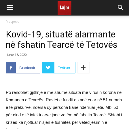
Maqedoni
Kovid-19, situatë alarmante
në fshatin Tearcë të Tetovës
June 16, 2020
Facebook
Twitter
Po rëndohet gjithnjë e më shumë situata me virusin korona në
Komunën e Tearcës. Rastet e fundit e kanë çuar në 51 numrin
e të prekurve, ndërsa dy persona kanë ndërruar jetë. Mbi 50
për qind e të infektuarve janë vetëm në fshatin Tearcë. Shtabi i
krizës ka njoftuar nisjen e fushatës për vetëdijesimin e