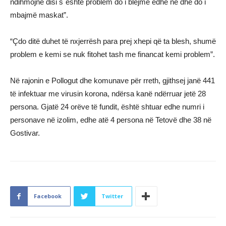
ndihmojnë disi s`është problem do i blejmë edhe ne dhe do i
mbajmë maskat”.
“Çdo ditë duhet të nxjerrësh para prej xhepi që ta blesh, shumë
problem e kemi se nuk fitohet tash me financat kemi problem”.
Në rajonin e Pollogut dhe komunave për rreth, gjithsej janë 441
të infektuar me virusin korona, ndërsa kanë ndërruar jetë 28
persona. Gjatë 24 orëve të fundit, është shtuar edhe numri i
personave në izolim, edhe atë 4 persona në Tetovë dhe 38 në
Gostivar.
Facebook
Twitter