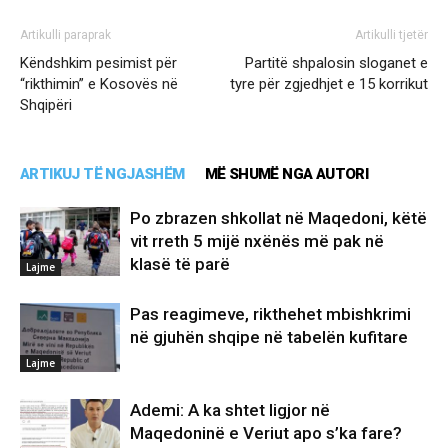
Artikulli paraprak
Artikulli tjetër
Këndshkim pesimist për
Partitë shpalosin sloganet e
“rikthimin” e Kosovës në
tyre për zgjedhjet e 15 korrikut
Shqipëri
ARTIKUJ TË NGJASHËM
MË SHUMË NGA AUTORI
Po zbrazen shkollat në Maqedoni, këtë
vit rreth 5 mijë nxënës më pak në
klasë të parë
Lajme
Pas reagimeve, rikthehet mbishkrimi
në gjuhën shqipe në tabelën kufitare
Lajme
Ademi: A ka shtet ligjor në
Maqedoninë e Veriut apo s’ka fare?