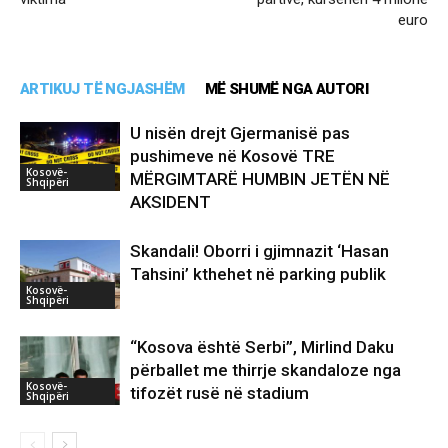
euro
ARTIKUJ TË NGJASHËM
MË SHUMË NGA AUTORI
U nisën drejt Gjermanisë pas
pushimeve në Kosovë TRE
Kosovë-
MËRGIMTARË HUMBIN JETËN NË
Shqipëri
AKSIDENT
Skandali! Oborri i gjimnazit ‘Hasan
Tahsini’ kthehet në parking publik
Kosovë-
Shqipëri
“Kosova është Serbi”, Mirlind Daku
përballet me thirrje skandaloze nga
Kosovë-
tifozët rusë në stadium
Shqipëri