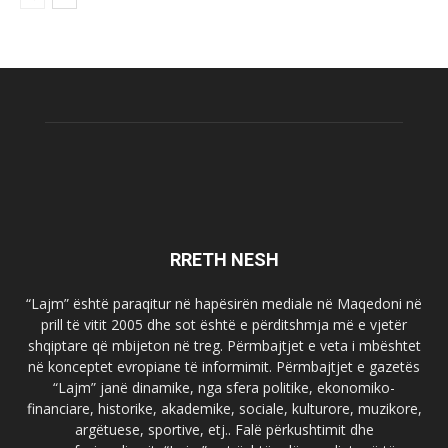
RRETH NESH
“Lajm” është paraqitur në hapësirën mediale në Maqedoni në
prill të vitit 2005 dhe sot është e përditshmja më e vjetër
shqiptare që mbijeton në treg. Përmbajtjet e veta i mbështet
në konceptet evropiane të informimit. Përmbajtjet e gazetës
“Lajm” janë dinamike, nga sfera politike, ekonomiko-
financiare, historike, akademike, sociale, kulturore, muzikore,
argëtuese, sportive, etj.. Falë përkushtimit dhe