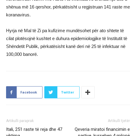
shënua më 16 qershor, përkatësisht u regjistruan 141 raste me
koranavirus.
Hyrja në Mal të Zi pa kufizime mundësohet për ato shtete të
cilat plotësojnë kushtet e duhura epidemiologjike të Institutit të
Shëndetit Publik, përkatësisht kanë deri në 25 të infektuar në
100,000 banorë.
Facebook
Twitter
Artikulli paraprak
Artikulli tjetër
Itali, 251 raste të reja dhe 47
Qeveria miratoi financimin e
viktima
partive, kursehen 4 milonë