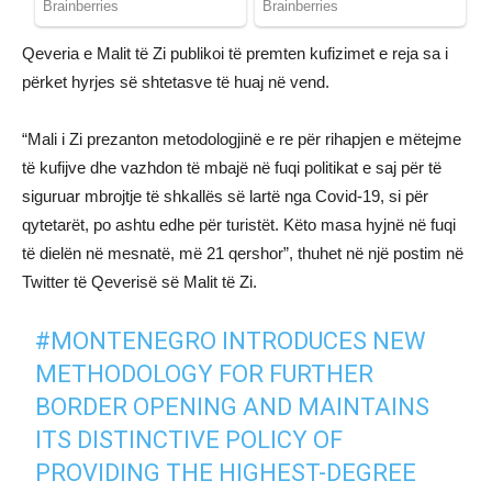
Qeveria e Malit të Zi publikoi të premten kufizimet e reja sa i
përket hyrjes së shtetasve të huaj në vend.
“Mali i Zi prezanton metodologjinë e re për rihapjen e mëtejme
të kufijve dhe vazhdon të mbajë në fuqi politikat e saj për të
siguruar mbrojtje të shkallës së lartë nga Covid-19, si për
qytetarët, po ashtu edhe për turistët. Këto masa hyjnë në fuqi
të dielën në mesnatë, më 21 qershor”, thuhet në një postim në
Twitter të Qeverisë së Malit të Zi.
#MONTENEGRO
INTRODUCES NEW
METHODOLOGY FOR FURTHER
BORDER OPENING AND MAINTAINS
ITS DISTINCTIVE POLICY OF
PROVIDING THE HIGHEST-DEGREE