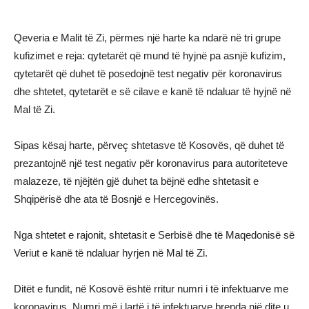
Qeveria e Malit të Zi, përmes një harte ka ndarë në tri grupe
kufizimet e reja: qytetarët që mund të hyjnë pa asnjë kufizim,
qytetarët që duhet të posedojnë test negativ për koronavirus
dhe shtetet, qytetarët e së cilave e kanë të ndaluar të hyjnë në
Mal të Zi.
Sipas kësaj harte, përveç shtetasve të Kosovës, që duhet të
prezantojnë një test negativ për koronavirus para autoriteteve
malazeze, të njëjtën gjë duhet ta bëjnë edhe shtetasit e
Shqipërisë dhe ata të Bosnjë e Hercegovinës.
Nga shtetet e rajonit, shtetasit e Serbisë dhe të Maqedonisë së
Veriut e kanë të ndaluar hyrjen në Mal të Zi.
Ditët e fundit, në Kosovë është rritur numri i të infektuarve me
koronavirus. Numri më i lartë i të infektuarve brenda një dite u