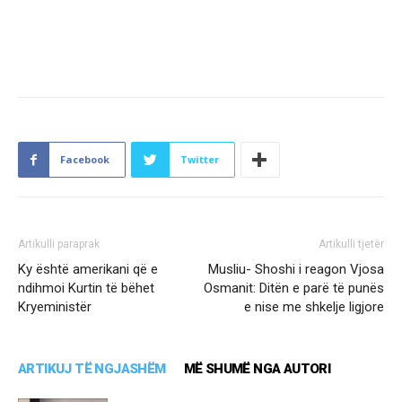
Facebook
Twitter
Artikulli paraprak
Artikulli tjetër
Ky është amerikani që e
Musliu- Shoshi i reagon Vjosa
ndihmoi Kurtin të bëhet
Osmanit: Ditën e parë të punës
Kryeministër
e nise me shkelje ligjore
ARTIKUJ TË NGJASHËM
MË SHUMË NGA AUTORI