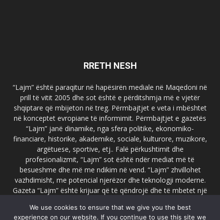
RRETH NESH
“Lajm” është paraqitur në hapësirën mediale në Maqedoni në
prill të vitit 2005 dhe sot është e përditshmja më e vjetër
shqiptare që mbijeton në treg. Përmbajtjet e veta i mbështet
në konceptet evropiane të informimit. Përmbajtjet e gazetës
“Lajm” janë dinamike, nga sfera politike, ekonomiko-
financiare, historike, akademike, sociale, kulturore, muzikore,
argëtuese, sportive, etj.. Falë përkushtimit dhe
profesionalizmit, “Lajm” sot është ndër mediat më të
besueshme dhe më me ndikim në vend. “Lajm” zhvillohet
vazhdimisht, me potencial njerëzor dhe teknologji moderne.
Gazeta “Lajm” është krijuar që të qëndrojë dhe të mbetet një
emër i dallueshëm në hapësirat ballkanike dhe evropiane. Ueb
We use cookies to ensure that we give you the best
faqja zyrtare e gazetës “Lajm”, www.lajmpress.org është një
experience on our website. If you continue to use this site we