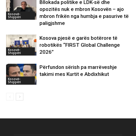
Bllokada politike e LDK-së dhe
opozitës nuk e mbron Kosovën – ajo
Kosovë-
mbron frikën nga humbja e pasurive të
Shqipëri
paligjshme
Kosova pjesë e garës botërore të
robotikës “FIRST Global Challenge
Kosovë-
2026”
Shqipëri
Përfundon sërish pa marrëveshje
takimi mes Kurtit e Abdixhikut
Kosovë-
Shqipëri