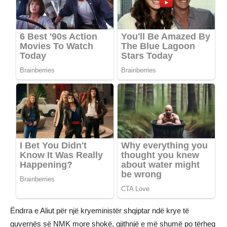
Ëndrra e Aliut për një kryeministër shqiptar ndë krye të
guvernës së NMK more shokë, gjithnjë e më shumë po tërheq