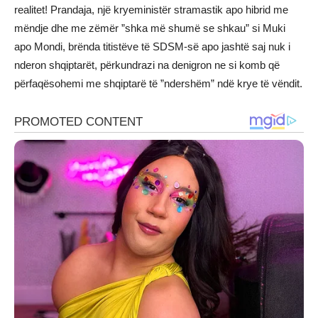
realitet! Prandaja, një kryeministër stramastik apo hibrid me
mëndje dhe me zëmër ”shka më shumë se shkau” si Muki
apo Mondi, brënda titistëve të SDSM-së apo jashtë saj nuk i
nderon shqiptarët, përkundrazi na denigron ne si komb që
përfaqësohemi me shqiptarë të ”ndershëm” ndë krye të vëndit.