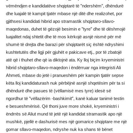
vëmëndjen e kandidatëve shqiptarë të ”ndershëm”, dhëndurë
dhe luajalë të kampit tjatër mbase një ditë dhe realizohet, por
gjithsesi kandidati hibrid apo stramastik shqiptaro-sllavo-
maqedonas, duhet të gëzojë besimin e ”tyre” dhe të dëshmojë
luajalitet ndaj shtetit dhe të mos kërkojë asnjë nismë për më
shumë të drejta dhe barazi për shqiptarët siç është ndryshimi
kushtetutës dhe ligji për gjuhët e pakicave etj., por të zbatojë
atë që i thuhet dhe që ia diktojnë ata. Ky lloj biçim kryeministri
hibrid shqiptaro-sllavo-maqedon i ëndërruar nga integristi Ali
Ahmeti, mbase do jetë i pranueshëm për kampin tjatër sepse
këta lloj kandidaturash nuk përbëjnë asnjë shqetësim për ta si
dhëndurë dhe pasues të (vëllamisë mes tyre) idesë së
ngordhur të ”vëllazërim -bashkimit”, kanë kaluar tanimë testin
e besueshmërisë. Që thoni juve more shokë, kryeministri i
ëndrrës së Aliut mund të jetë një kandidat stramastik apo një
mushkë, pjellë e dashurisë mes një gomarice shqiptare me një
gomar sllavo-maqedon, ndryshe nuk ka shans të bënet