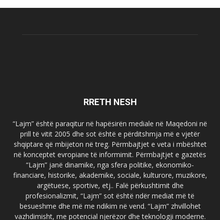
RRETH NESH
“Lajm” është paraqitur në hapësirën mediale në Maqedoni në
prill të vitit 2005 dhe sot është e përditshmja më e vjetër
shqiptare që mbijeton në treg. Përmbajtjet e veta i mbështet
në konceptet evropiane të informimit. Përmbajtjet e gazetës
“Lajm” janë dinamike, nga sfera politike, ekonomiko-
financiare, historike, akademike, sociale, kulturore, muzikore,
argëtuese, sportive, etj.. Falë përkushtimit dhe
profesionalizmit, “Lajm” sot është ndër mediat më të
besueshme dhe më me ndikim në vend. “Lajm” zhvillohet
vazhdimisht, me potencial njerëzor dhe teknologji moderne.