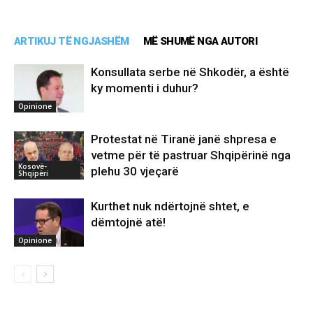
ARTIKUJ TË NGJASHËM
MË SHUMË NGA AUTORI
Konsullata serbe në Shkodër, a është
ky momenti i duhur?
Opinione
Protestat në Tiranë janë shpresa e
vetme për të pastruar Shqipërinë nga
Kosovë-
plehu 30 vjeçarë
Shqipëri
Kurthet nuk ndërtojnë shtet, e
dëmtojnë atë!
Opinione