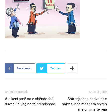
Facebook
Twitter
Artikulli paraprak
Artikulli tjetër
A e keni parë sa e shëndoshë
Shtrenjtohen derivatet e
duket Fifi veç në të brendshme
naftës, nga mesnata shiten
me çmime të reja