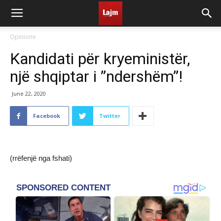
Opinione
Kandidati për kryeministër,
një shqiptar i ”ndershëm”!
June 22, 2020
Facebook
Twitter
(rrëfenjë nga fshati)