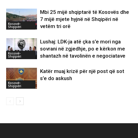
Mbi 25 mijë shqiptarë të Kosovës dhe
7 mijë mjete hyjnë në Shqipëri në
Kosovë-
vetëm tri orë
Shqipëri
Lushaj: LDK-ja atë çka s’e mori nga
sovrani në zgjedhje, po e kërkon me
Kosovë-
shantazh në tavolinën e negociatave
Shqipëri
Katër muaj krizë për një post që sot
s’e do askush
Kosovë-
Shqipëri