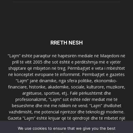
RRETH NESH
“Lajm” është paraqitur në hapësirën mediale në Maqedoni në
prill të vitit 2005 dhe sot është e përditshmja më e vjetër
shqiptare që mbijeton në treg. Përmbajtjet e veta i mbështet
në konceptet evropiane të informimit. Përmbajtjet e gazetës
“Lajm” janë dinamike, nga sfera politike, ekonomiko-
financiare, historike, akademike, sociale, kulturore, muzikore,
argëtuese, sportive, etj.. Falë përkushtimit dhe
profesionalizmit, “Lajm” sot është ndër mediat më të
besueshme dhe më me ndikim në vend. “Lajm” zhvillohet
vazhdimisht, me potencial njerëzor dhe teknologji moderne.
Gazeta “Lajm” është krijuar që të qëndrojë dhe të mbetet një
emër i dallueshëm në hapësirat ballkanike dhe evropiane. Ueb
We use cookies to ensure that we give you the best
faqja zyrtare e gazetës “Lajm”, www.lajmpress.org është një