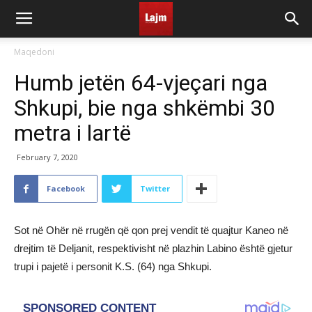
Maqedoni
Humb jetën 64-vjeçari nga
Shkupi, bie nga shkëmbi 30
metra i lartë
February 7, 2020
Facebook
Twitter
Sot në Ohër në rrugën që qon prej vendit të quajtur Kaneo në
drejtim të Deljanit, respektivisht në plazhin Labino është gjetur
trupi i pajetë i personit K.S. (64) nga Shkupi.