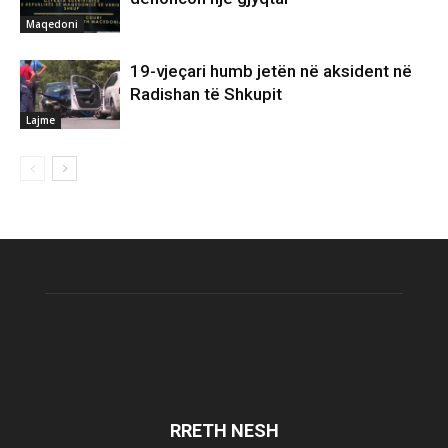
Maqedoni
19-vjeçari humb jetën në aksident në
Radishan të Shkupit
Lajme
RRETH NESH