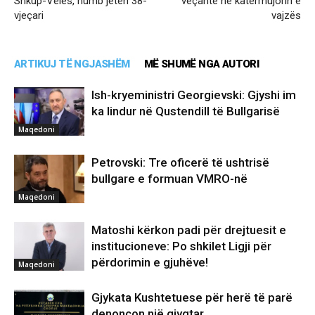
Shkup-Veles, humb jetën 38-
veçantë në katërmujorin e
vjeçari
vajzës
ARTIKUJ TË NGJASHËM
MË SHUMË NGA AUTORI
Ish-kryeministri Georgievski: Gjyshi im
ka lindur në Qustendill të Bullgarisë
Maqedoni
Petrovski: Tre oficerë të ushtrisë
bullgare e formuan VMRO-në
Maqedoni
Matoshi kërkon padi për drejtuesit e
institucioneve: Po shkilet Ligji për
përdorimin e gjuhëve!
Maqedoni
Gjykata Kushtetuese për herë të parë
denoncon një gjyqtar