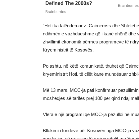
“Hoti ka falënderuar z. Cairncross dhe Shtetet 
ndihmën e vazhdueshme që i kanë dhënë dhe vaz
zhvillimit ekonomik përmes programeve të ndry
Kryeministrit të Kosovës.
Po ashtu, në këtë komunikatë, thuhet që Cairnc
kryeministrit Hoti, të cilët kanë mundësuar zhb
Më 13 mars, MCC-ja pati konfirmuar pezullimin
mosheqjes së tarifës prej 100 për qind ndaj ma
Vlera e një programi që MCC-ja pezulloi në muaj
Bllokimi i fondeve për Kosovën nga MCC-ja vazh
vendosjes së masave të reciprocitetit me Serbinë