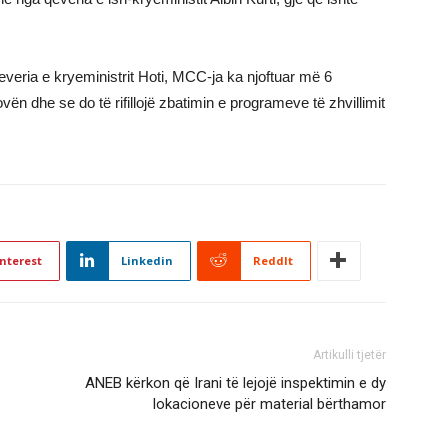
everia e kryeministrit Hoti, MCC-ja ka njoftuar më 6
vën dhe se do të rifillojë zbatimin e programeve të zhvillimit
nterest
Linkedin
ReddIt
Artikulli tjetër
ANEB kërkon që Irani të lejojë inspektimin e dy
lokacioneve për material bërthamor