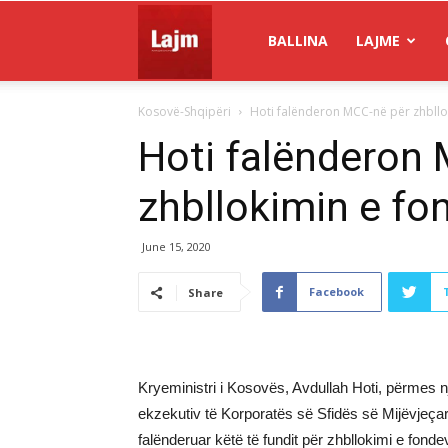
Gazeta
BALLINA
LAJME
Kosovë-Shqipëri
Hoti falënderon MCC-në për zhbll
Lajm
Hoti falënderon
zhbllokimin e fo
June 15, 2020
Facebook
Share
Kryeministri i Kosovës, Avdullah Hoti, përmes nj
ekzekutiv të Korporatës së Sfidës së Mijëvjeç
falënderuar këtë të fundit për zhbllokimi e fond