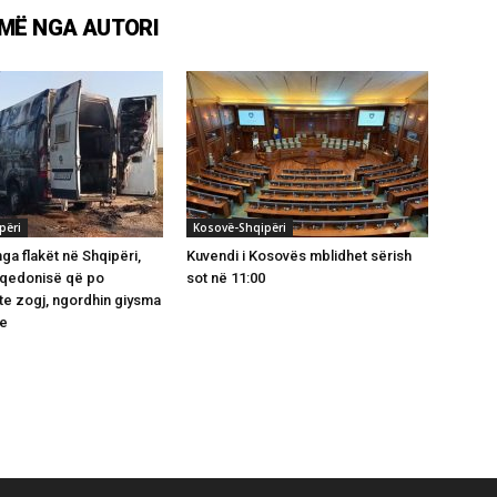
MË NGA AUTORI
përi
Kosovë-Shqipëri
ga flakët në Shqipëri,
Kuvendi i Kosovës mblidhet sërish
aqedonisë që po
sot në 11:00
te zogj, ngordhin giysma
e