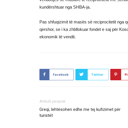
kundërshtuar nga SHBA-ja.
Pas shfuqizimit të masës së reciprocitetit nga q
qershor, se i ka zhbllokuar fondet e saj për Koso
ekonomik të vendit.
Facebook
Twitter
Pi
Artikulli paraprak
Greqi, lehtësohen edhe me tej kufizimet për
turistët