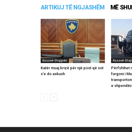
ARTIKUJ TË NGJASHËM
MË SHU
Kosovë-Shqipëri
Kosovë-Shqi
Katër muaj krizë për një post që sot
Përfshihet n
s’e do askush
furgoni i M
transporton
e shpendëv