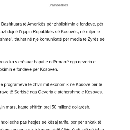
e Bashkuara të Amerikës për zhbllokimin e fondeve, për
hdojnë t’i japin Republikës së Kosovës, në rritjen e
shme”, thuhet në një komunikatë për media të Zyrës së
ross ka vlerësuar hapat e ndërmarrë nga qeveria e
llokimin e fondeve për Kosovën.
 e programeve të zhvillimit ekonomik në Kosovë për të
llrave të Serbisë nga Qeveria e atëhershme e Kosovës.
in mars, kapte shifrën prej 50 milionë dollarësh.
doi edhe pas heqjes së kësaj tarife, por për shkak të
 nga qeveria e ish-kryeministit Albin Kurti, gjë që ishte