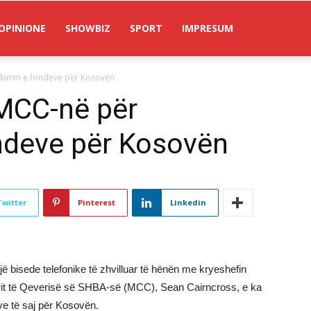
OPINIONE
SHOWBIZ
SPORT
IMPRESUM
okimin e fondeve për Kosovën
 MCC-në për
ndeve për Kosovën
Twitter
Pinterest
Linkedin
ë bisede telefonike të zhvilluar të hënën me kryeshefin
arit të Qeverisë së SHBA-së (MCC), Sean Cairncross, e ka
eve të saj për Kosovën.