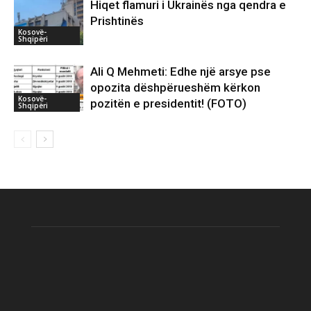
Hiqet flamuri i Ukrainës nga qendra e
Prishtinës
Kosovë-
Shqipëri
Ali Q Mehmeti: Edhe një arsye pse
opozita dëshpërueshëm kërkon
Kosovë-
pozitën e presidentit! (FOTO)
Shqipëri