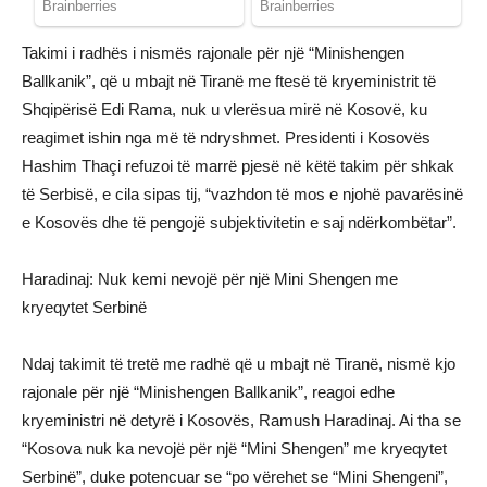
Takimi i radhës i nismës rajonale për një “Minishengen
Ballkanik”, që u mbajt në Tiranë me ftesë të kryeministrit të
Shqipërisë Edi Rama, nuk u vlerësua mirë në Kosovë, ku
reagimet ishin nga më të ndryshmet. Presidenti i Kosovës
Hashim Thaçi refuzoi të marrë pjesë në këtë takim për shkak
të Serbisë, e cila sipas tij, “vazhdon të mos e njohë pavarësinë
e Kosovës dhe të pengojë subjektivitetin e saj ndërkombëtar”.
Haradinaj: Nuk kemi nevojë për një Mini Shengen me
kryeqytet Serbinë
Ndaj takimit të tretë me radhë që u mbajt në Tiranë, nismë kjo
rajonale për një “Minishengen Ballkanik”, reagoi edhe
kryeministri në detyrë i Kosovës, Ramush Haradinaj. Ai tha se
“Kosova nuk ka nevojë për një “Mini Shengen” me kryeqytet
Serbinë”, duke potencuar se “po vërehet se “Mini Shengeni”,