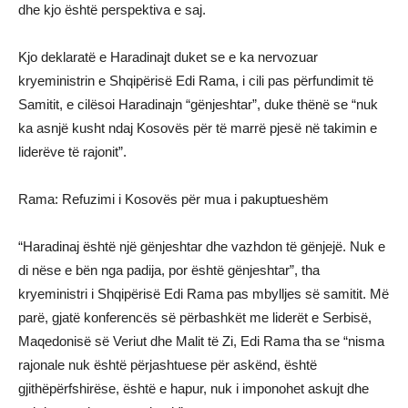
dhe kjo është perspektiva e saj.
Kjo deklaratë e Haradinajt duket se e ka nervozuar
kryeministrin e Shqipërisë Edi Rama, i cili pas përfundimit të
Samitit, e cilësoi Haradinajn “gënjeshtar”, duke thënë se “nuk
ka asnjë kusht ndaj Kosovës për të marrë pjesë në takimin e
liderëve të rajonit”.
Rama: Refuzimi i Kosovës për mua i pakuptueshëm
“Haradinaj është një gënjeshtar dhe vazhdon të gënjejë. Nuk e
di nëse e bën nga padija, por është gënjeshtar”, tha
kryeministri i Shqipërisë Edi Rama pas mbylljes së samitit. Më
parë, gjatë konferencës së përbashkët me liderët e Serbisë,
Maqedonisë së Veriut dhe Malit të Zi, Edi Rama tha se “nisma
rajonale nuk është përjashtuese për askënd, është
gjithëpërfshirëse, është e hapur, nuk i imponohet askujt dhe