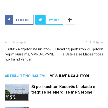
Facebook
Twitter
Artikulli paraprak
Artikulli tjetër
LSDM: 24 dhjetori na rikujton-
Haradinaj përkujton 21 vjetorin
regjim kurrë më, VMRO-DPMNE
e Betejës së Llapashticës
nuk ka ndryshuar
ARTIKUJ TË NGJASHËM
MË SHUMË NGA AUTORI
Si po i kushton Kosovës bllokada e
tregtisë së energjisë me Serbinë
Kosovë-
Shqipëri