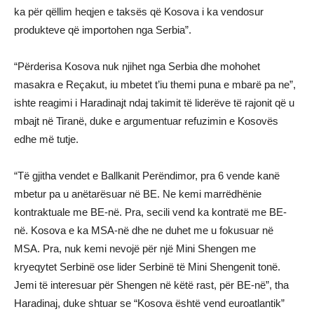
ka për qëllim heqjen e taksës që Kosova i ka vendosur
produkteve që importohen nga Serbia”.
“Përderisa Kosova nuk njihet nga Serbia dhe mohohet
masakra e Reçakut, iu mbetet t’iu themi puna e mbarë pa ne”,
ishte reagimi i Haradinajt ndaj takimit të liderëve të rajonit që u
mbajt në Tiranë, duke e argumentuar refuzimin e Kosovës
edhe më tutje.
“Të gjitha vendet e Ballkanit Perëndimor, pra 6 vende kanë
mbetur pa u anëtarësuar në BE. Ne kemi marrëdhënie
kontraktuale me BE-në. Pra, secili vend ka kontratë me BE-
në. Kosova e ka MSA-në dhe ne duhet me u fokusuar në
MSA. Pra, nuk kemi nevojë për një Mini Shengen me
kryeqytet Serbinë ose lider Serbinë të Mini Shengenit tonë.
Jemi të interesuar për Shengen në këtë rast, për BE-në”, tha
Haradinaj, duke shtuar se “Kosova është vend euroatlantik”