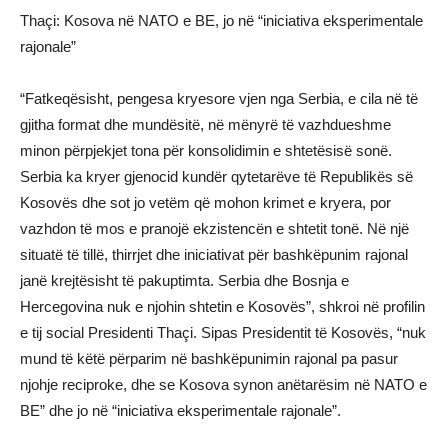
Thaçi: Kosova në NATO e BE, jo në “iniciativa eksperimentale
rajonale”
“Fatkeqësisht, pengesa kryesore vjen nga Serbia, e cila në të
gjitha format dhe mundësitë, në mënyrë të vazhdueshme
minon përpjekjet tona për konsolidimin e shtetësisë sonë.
Serbia ka kryer gjenocid kundër qytetarëve të Republikës së
Kosovës dhe sot jo vetëm që mohon krimet e kryera, por
vazhdon të mos e pranojë ekzistencën e shtetit tonë. Në një
situatë të tillë, thirrjet dhe iniciativat për bashkëpunim rajonal
janë krejtësisht të pakuptimta. Serbia dhe Bosnja e
Hercegovina nuk e njohin shtetin e Kosovës”, shkroi në profilin
e tij social Presidenti Thaçi. Sipas Presidentit të Kosovës, “nuk
mund të këtë përparim në bashkëpunimin rajonal pa pasur
njohje reciproke, dhe se Kosova synon anëtarësim në NATO e
BE” dhe jo në “iniciativa eksperimentale rajonale”.