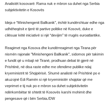
Analistët kosovarë: Rama nuk e mbron sa duhet nga Serbia
subjektivitetin e Kosovës
Ideja e “Minishengenit Ballkanik”, është kundërshtuar edhe nga
udhëheqësit e tjerë të partive politike në Kosovë, duke e
cilësuar këtë iniciativë si një “devijim” të rrugës euroatlantike.
Reagimet nga Kosova dhe kundërreagimet nga Tirana për
nismën rajonale ”Minishengeni Ballkanik”, sidomos për takimin
e fundit që u mbajt në Tiranë, prodhuan debat të gjerë në
Prishtinë, në disa raste edhe me ofendime publike ndaj
kryeministrit të Shqipërisë. Shumë analistë në Prishtinë po e
akuzojnë Edi Ramën si një kryeministër shqiptar që me
veprimet e tij nuk po e mbron sa duhet subjektivitetin
ndërkombëtar të shtetit të Kosovës karshi mohimit dhe
pengesave që i bën Serbia./DW