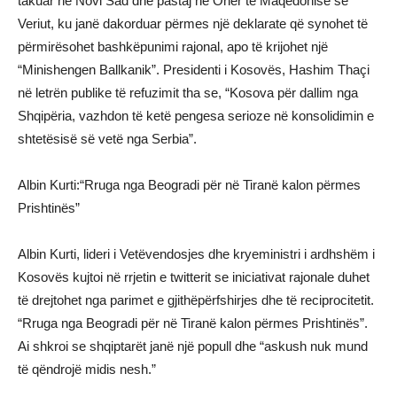
takuar në Novi Sad dhe pastaj në Ohër të Maqedonisë së
Veriut, ku janë dakorduar përmes një deklarate që synohet të
përmirësohet bashkëpunimi rajonal, apo të krijohet një
“Minishengen Ballkanik”. Presidenti i Kosovës, Hashim Thaçi
në letrën publike të refuzimit tha se, “Kosova për dallim nga
Shqipëria, vazhdon të ketë pengesa serioze në konsolidimin e
shtetësisë së vetë nga Serbia”.
Albin Kurti:“Rruga nga Beogradi për në Tiranë kalon përmes
Prishtinës”
Albin Kurti, lideri i Vetëvendosjes dhe kryeministri i ardhshëm i
Kosovës kujtoi në rrjetin e twitterit se iniciativat rajonale duhet
të drejtohet nga parimet e gjithëpërfshirjes dhe të reciprocitetit.
“Rruga nga Beogradi për në Tiranë kalon përmes Prishtinës”.
Ai shkroi se shqiptarët janë një popull dhe “askush nuk mund
të qëndrojë midis nesh.”