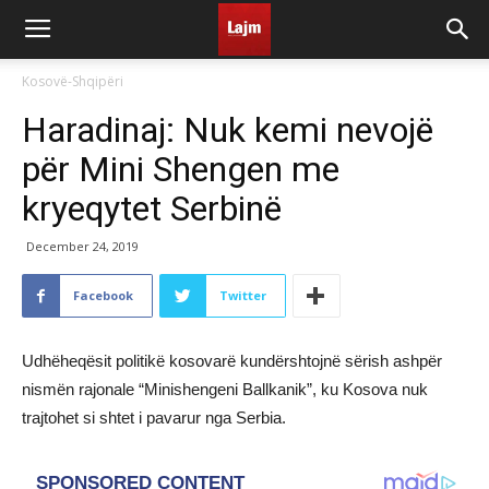
Kosovë-Shqipëri
Haradinaj: Nuk kemi nevojë
për Mini Shengen me
kryeqytet Serbinë
December 24, 2019
Facebook
Twitter
Udhëheqësit politikë kosovarë kundërshtojnë sërish ashpër
nismën rajonale “Minishengeni Ballkanik”, ku Kosova nuk
trajtohet si shtet i pavarur nga Serbia.