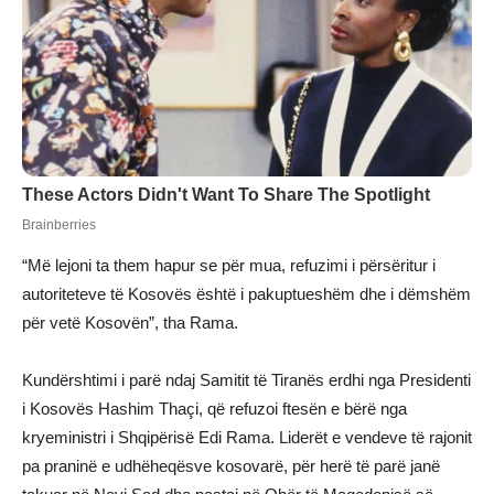
“Më lejoni ta them hapur se për mua, refuzimi i përsëritur i
autoriteteve të Kosovës është i pakuptueshëm dhe i dëmshëm
për vetë Kosovën”, tha Rama.
Kundërshtimi i parë ndaj Samitit të Tiranës erdhi nga Presidenti
i Kosovës Hashim Thaçi, që refuzoi ftesën e bërë nga
kryeministri i Shqipërisë Edi Rama. Liderët e vendeve të rajonit
pa praninë e udhëheqësve kosovarë, për herë të parë janë