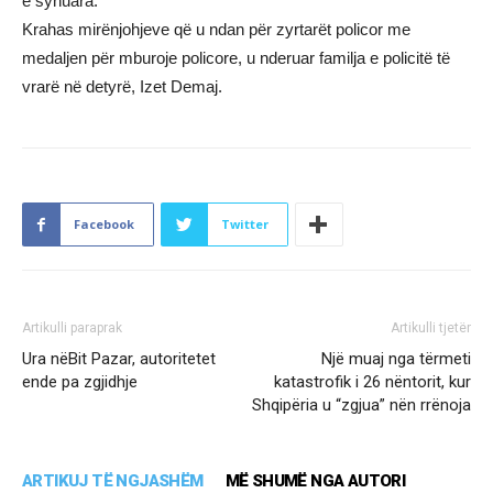
e synuara.
Krahas mirënjohjeve që u ndan për zyrtarët policor me
medaljen për mburoje policore, u nderuar familja e policitë të
vrarë në detyrë, Izet Demaj.
Facebook
Twitter
Artikulli paraprak
Artikulli tjetër
Ura nëBit Pazar, autoritetet
Një muaj nga tërmeti
ende pa zgjidhje
katastrofik i 26 nëntorit, kur
Shqipëria u “zgjua” nën rrënoja
ARTIKUJ TË NGJASHËM
MË SHUMË NGA AUTORI