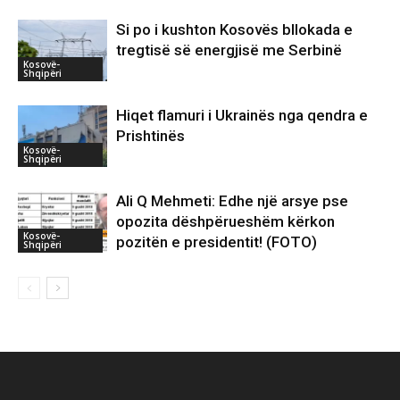
Si po i kushton Kosovës bllokada e
tregtisë së energjisë me Serbinë
Kosovë-
Shqipëri
Hiqet flamuri i Ukrainës nga qendra e
Prishtinës
Kosovë-
Shqipëri
Ali Q Mehmeti: Edhe një arsye pse
opozita dëshpërueshëm kërkon
Kosovë-
pozitën e presidentit! (FOTO)
Shqipëri