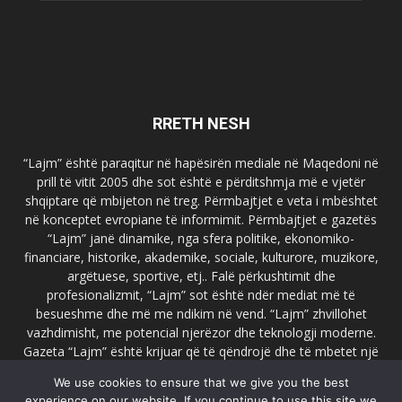
RRETH NESH
“Lajm” është paraqitur në hapësirën mediale në Maqedoni në
prill të vitit 2005 dhe sot është e përditshmja më e vjetër
shqiptare që mbijeton në treg. Përmbajtjet e veta i mbështet
në konceptet evropiane të informimit. Përmbajtjet e gazetës
“Lajm” janë dinamike, nga sfera politike, ekonomiko-
financiare, historike, akademike, sociale, kulturore, muzikore,
argëtuese, sportive, etj.. Falë përkushtimit dhe
profesionalizmit, “Lajm” sot është ndër mediat më të
besueshme dhe më me ndikim në vend. “Lajm” zhvillohet
vazhdimisht, me potencial njerëzor dhe teknologji moderne.
Gazeta “Lajm” është krijuar që të qëndrojë dhe të mbetet një
emër i dallueshëm në hapësirat ballkanike dhe evropiane. Ueb
We use cookies to ensure that we give you the best
faqja zyrtare e gazetës “Lajm”, www.lajmpress.org është një
experience on our website. If you continue to use this site we