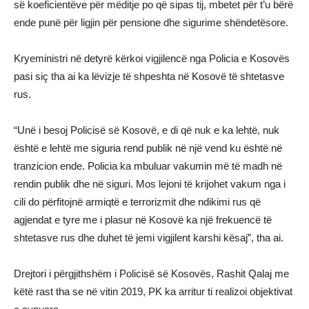
së koeficientëve për mëditje po që sipas tij, mbetet për t’u bërë
ende punë për ligjin për pensione dhe sigurime shëndetësore.
Kryeministri në detyrë kërkoi vigjilencë nga Policia e Kosovës
pasi siç tha ai ka lëvizje të shpeshta në Kosovë të shtetasve
rus.
“Unë i besoj Policisë së Kosovë, e di që nuk e ka lehtë, nuk
është e lehtë me siguria rend publik në një vend ku është në
tranzicion ende. Policia ka mbuluar vakumin më të madh në
rendin publik dhe në siguri. Mos lejoni të krijohet vakum nga i
cili do përfitojnë armiqtë e terrorizmit dhe ndikimi rus që
agjendat e tyre me i plasur në Kosovë ka një frekuencë të
shtetasve rus dhe duhet të jemi vigjilent karshi kësaj”, tha ai.
Drejtori i përgjithshëm i Policisë së Kosovës, Rashit Qalaj me
këtë rast tha se në vitin 2019, PK ka arritur ti realizoi objektivat