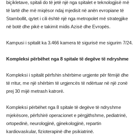
biçikletave, spitali do të jetë një nga spitalet e teknologjisë më
të lartë dhe më miqësor ndaj mjedisit në anën evropiane të
Stambollit, qytet i cili është një nga metropolet më strategjike
në botë dhe pikë e takimit midis Azisë dhe Evropës.
Kampusi i spitalit ka 3.466 kamera të sigurisë me sigurim 7/24.
Kompleksi përbëhet nga 8 spitale të degëve të ndryshme
Kompleksi i spitalit përfshin shërbime urgjente për fëmijë dhe
të rritur, me një shërbim të urgjencës të ndërtuar në një zonë
prej 30 mijë metrash katrorë.
Kompleksi përbëhet nga 8 spitale të degëve të ndryshme
mjekësore, përfshirë operacionet e përgjithshme, pediatrinë,
ortopedinë, neurologjinë, gjinekologjinë, repartin
kardiovaskular, fizioterapinë dhe psikiatrinë.