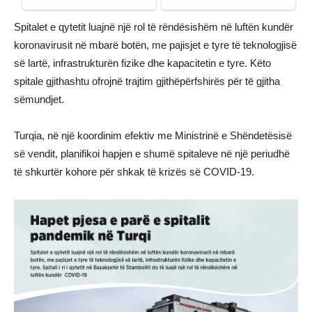
Spitalet e qytetit luajnë një rol të rëndësishëm në luftën kundër
koronavirusit në mbarë botën, me pajisjet e tyre të teknologjisë
së lartë, infrastrukturën fizike dhe kapacitetin e tyre. Këto
spitale gjithashtu ofrojnë trajtim gjithëpërfshirës për të gjitha
sëmundjet.
Turqia, në një koordinim efektiv me Ministrinë e Shëndetësisë
së vendit, planifikoi hapjen e shumë spitaleve në një periudhë
të shkurtër kohore për shkak të krizës së COVID-19.