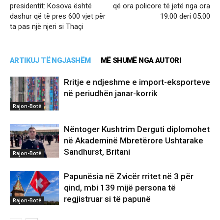
presidentit: Kosova është
që ora policore të jetë nga ora
dashur që të pres 600 vjet për
19:00 deri 05:00
ta pas një njeri si Thaçi
ARTIKUJ TË NGJASHËM
MË SHUMË NGA AUTORI
Rritje e ndjeshme e import-eksporteve
në periudhën janar-korrik
Rajon-Botë
Nëntoger Kushtrim Derguti diplomohet
në Akademinë Mbretërore Ushtarake
Sandhurst, Britani
Rajon-Botë
Papunësia në Zvicër rritet në 3 për
qind, mbi 139 mijë persona të
regjistruar si të papunë
Rajon-Botë