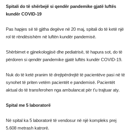
Spitali do të shërbejë si qendër pandemike gjatë luftës
kundër COVID-19
Pas hapjes së të gjitha degëve në 20 maj, spitali do të ketë një
rol të rëndësishëm në luftën kundër pandemisë.
Shërbimet e gjinekologjisë dhe pediatrisë, të hapura sot, do të
përdoren si qendër pandemike gjatë luftës kundër COVID-19.
Nuk do të ketë pranim të drejtpërdrejtë të pacientëve pasi në të
synohet të priten vetëm pacientët e pandemisë. Pacientët
aktual do të transferohen nga ambulancat për t’u trajtuar aty.
Spital me 5 laboratorë
Në spital ka 5 laboratorë të vendosur në një kompleks prej
5.608 metrash katrorë.