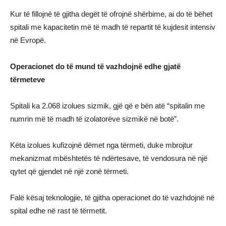
Kur të fillojnë të gjitha degët të ofrojnë shërbime, ai do të bëhet
spitali me kapacitetin më të madh të repartit të kujdesit intensiv
në Evropë.
Operacionet do të mund të vazhdojnë edhe gjatë
tërmeteve
Spitali ka 2.068 izolues sizmik, gjë që e bën atë “spitalin me
numrin më të madh të izolatorëve sizmikë në botë”.
Këta izolues kufizojnë dëmet nga tërmeti, duke mbrojtur
mekanizmat mbështetës të ndërtesave, të vendosura në një
qytet që gjendet në një zonë tërmeti.
Falë kësaj teknologjie, të gjitha operacionet do të vazhdojnë në
spital edhe në rast të tërmetit.