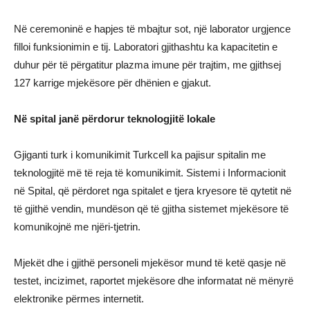
Në ceremoninë e hapjes të mbajtur sot, një laborator urgjence
filloi funksionimin e tij. Laboratori gjithashtu ka kapacitetin e
duhur për të përgatitur plazma imune për trajtim, me gjithsej
127 karrige mjekësore për dhënien e gjakut.
Në spital janë përdorur teknologjitë lokale
Gjiganti turk i komunikimit Turkcell ka pajisur spitalin me
teknologjitë më të reja të komunikimit. Sistemi i Informacionit
në Spital, që përdoret nga spitalet e tjera kryesore të qytetit në
të gjithë vendin, mundëson që të gjitha sistemet mjekësore të
komunikojnë me njëri-tjetrin.
Mjekët dhe i gjithë personeli mjekësor mund të ketë qasje në
testet, incizimet, raportet mjekësore dhe informatat në mënyrë
elektronike përmes internetit.