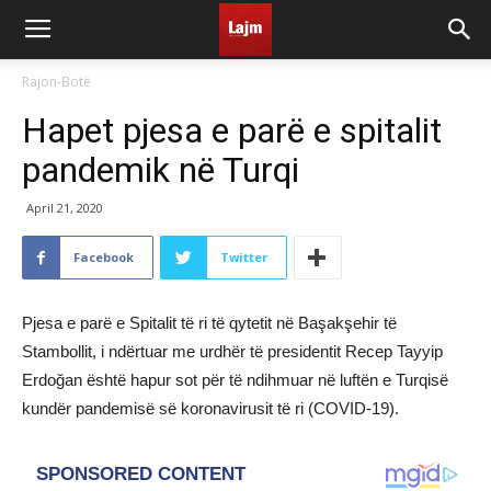
Rajon-Botë
Hapet pjesa e parë e spitalit
pandemik në Turqi
April 21, 2020
Facebook
Twitter
Pjesa e parë e Spitalit të ri të qytetit në Başakşehir të
Stambollit, i ndërtuar me urdhër të presidentit Recep Tayyip
Erdoğan është hapur sot për të ndihmuar në luftën e Turqisë
kundër pandemisë së koronavirusit të ri (COVID-19).