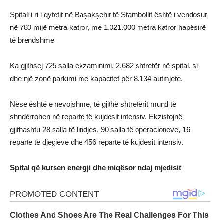
Spitali i ri i qytetit në Başakşehir të Stambollit është i vendosur
në 789 mijë metra katror, me 1.021.000 metra katror hapësirë
të brendshme.
Ka gjithsej 725 salla ekzaminimi, 2.682 shtretër në spital, si
dhe një zonë parkimi me kapacitet për 8.134 autmjete.
Nëse është e nevojshme, të gjithë shtretërit mund të
shndërrohen në reparte të kujdesit intensiv. Ekzistojnë
gjithashtu 28 salla të lindjes, 90 salla të operacioneve, 16
reparte të djegieve dhe 456 reparte të kujdesit intensiv.
Spital që kursen energji dhe miqësor ndaj mjedisit