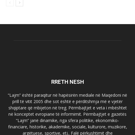
RRETH NESH
“Lajm” është paraqitur në hapësirën mediale në Maqedoni në
prill të vitit 2005 dhe sot është e përditshmja më e vjetër
shqiptare që mbijeton në treg. Përmbajtjet e veta i mbështet
në konceptet evropiane të informimit. Përmbajtjet e gazetës
“Lajm” janë dinamike, nga sfera politike, ekonomiko-
financiare, historike, akademike, sociale, kulturore, muzikore,
argëtuese, sportive, etj.. Falë përkushtimit dhe