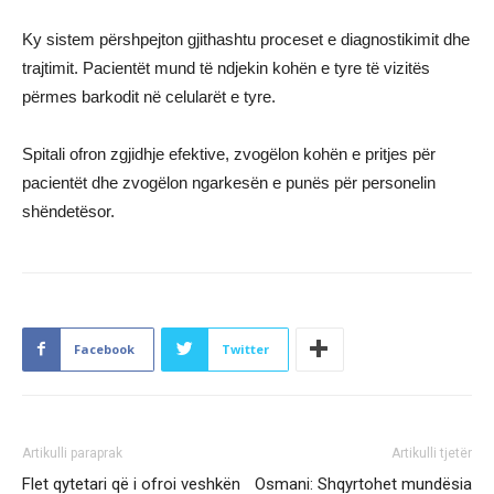
Ky sistem përshpejton gjithashtu proceset e diagnostikimit dhe
trajtimit. Pacientët mund të ndjekin kohën e tyre të vizitës
përmes barkodit në celularët e tyre.
Spitali ofron zgjidhje efektive, zvogëlon kohën e pritjes për
pacientët dhe zvogëlon ngarkesën e punës për personelin
shëndetësor.
Facebook
Twitter
Artikulli paraprak
Artikulli tjetër
Flet qytetari që i ofroi veshkën
Osmani: Shqyrtohet mundësia