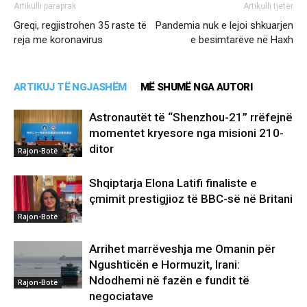
Artikulli paraprak
Artikulli tjetër
Greqi, regjistrohen 35 raste të
Pandemia nuk e lejoi shkuarjen
reja me koronavirus
e besimtarëve në Haxh
ARTIKUJ TË NGJASHËM
MË SHUMË NGA AUTORI
Astronautët të “Shenzhou-21” rrëfejnë
momentet kryesore nga misioni 210-
ditor
Rajon-Botë
Shqiptarja Elona Latifi finaliste e
çmimit prestigjioz të BBC-së në Britani
Rajon-Botë
Arrihet marrëveshja me Omanin për
Ngushticën e Hormuzit, Irani:
Ndodhemi në fazën e fundit të
Rajon-Botë
negociatave