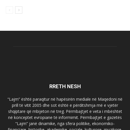
RRETH NESH
“Lajm” është paraqitur në hapësirën mediale në Maqedoni në
prill të vitit 2005 dhe sot është e përditshmja më e vjetër
shqiptare që mbijeton në treg. Përmbajtjet e veta i mbështet
në konceptet evropiane të informimit. Përmbajtjet e gazetës
“Lajm” janë dinamike, nga sfera politike, ekonomiko-
financiare, historike, akademike, sociale, kulturore, muzikore,