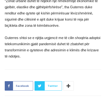
“Zonat urbane duhet të ndjekin një rimëkëmbje ekonomike të
gjelbër, elastike dhe gjithëpërfshirëse”, tha Guterres duke
renditur edhe qytete që kishin përmirësuar lëvizshmërinë,
sigurinë dhe cilësinë e ajrit duke krijuar korsi të reja për
biçikleta dhe zona të këmbësorëve.
Guterres shtoi se e njëjta urgjencë me të cilin shoqëria adoptoi
telekomunikimin gjatë pandemisë duhet të zbatohet për
transformimin e qyteteve dhe adresimin e klimës dhe krizave
të ndotjes.
Facebook
Twitter