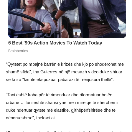
“Qytetet po mbajnë barrën e krizës dhe kjo po shoqërohet me
shumë sfida”, tha Guterres në një mesazh video duke shtuar
se kriza “kishte ekspozuar pabarazi të rrënjosura thellë”.
“Tani është koha për të rimenduar dhe riformatuar botën
urbane… Tani është shansi ynë më i mirë që të shërohemi
duke ndërtuar qytete më elastike, gjithëpërfshirëse dhe të
qëndrueshme”, theksoi ai.