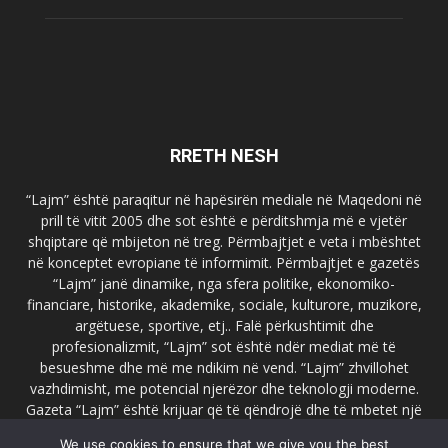
RRETH NESH
“Lajm” është paraqitur në hapësirën mediale në Maqedoni në
prill të vitit 2005 dhe sot është e përditshmja më e vjetër
shqiptare që mbijeton në treg. Përmbajtjet e veta i mbështet
në konceptet evropiane të informimit. Përmbajtjet e gazetës
“Lajm” janë dinamike, nga sfera politike, ekonomiko-
financiare, historike, akademike, sociale, kulturore, muzikore,
argëtuese, sportive, etj.. Falë përkushtimit dhe
profesionalizmit, “Lajm” sot është ndër mediat më të
besueshme dhe më me ndikim në vend. “Lajm” zhvillohet
vazhdimisht, me potencial njerëzor dhe teknologji moderne.
Gazeta “Lajm” është krijuar që të qëndrojë dhe të mbetet një
emër i dallueshëm në hapësirat ballkanike dhe evropiane. Ueb
We use cookies to ensure that we give you the best