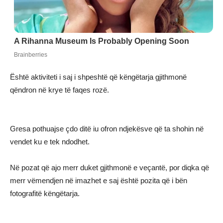
Është aktiviteti i saj i shpeshtë që këngëtarja gjithmonë
qëndron në krye të faqes rozë.
Gresa pothuajse çdo ditë iu ofron ndjekësve që ta shohin në
vendet ku e tek ndodhet.
Në pozat që ajo merr duket gjithmonë e veçantë, por diqka që
merr vëmendjen në imazhet e saj është pozita që i bën
fotografitë këngëtarja.