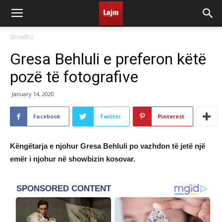
ShowBiz
Gresa Behluli e preferon këtë
pozë të fotografive
January 14, 2020
Facebook
Twitter
Pinterest
Këngëtarja e njohur Gresa Behluli po vazhdon të jetë një
emër i njohur në showbizin kosovar.