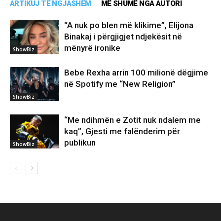
ARTIKUJ TË NGJASHËM
MË SHUMË NGA AUTORI
“A nuk po blen më klikime”, Elijona
Binakaj i përgjigjet ndjekësit në
mënyrë ironike
ShowBiz
Bebe Rexha arrin 100 milionë dëgjime
në Spotify me “New Religion”
ShowBiz
“Me ndihmën e Zotit nuk ndalem me
kaq”, Gjesti me falënderim për
publikun
ShowBiz