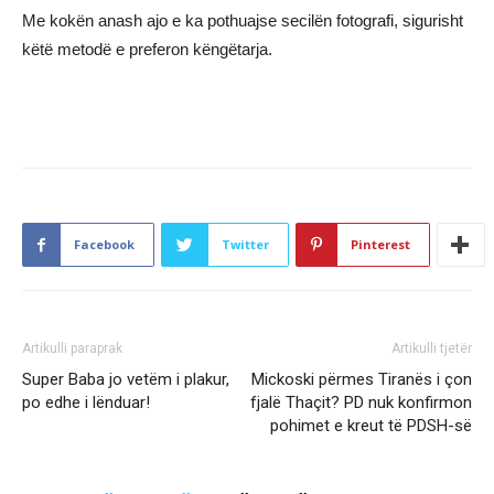
Me kokën anash ajo e ka pothuajse secilën fotografi, sigurisht
këtë metodë e preferon këngëtarja.
Facebook
Twitter
Pinterest
Artikulli paraprak
Artikulli tjetër
Super Baba jo vetëm i plakur,
Mickoski përmes Tiranës i çon
po edhe i lënduar!
fjalë Thaçit? PD nuk konfirmon
pohimet e kreut të PDSH-së