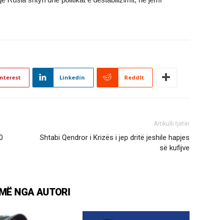
nterest
Linkedin
ReddIt
Artikulli tjetër
0
Shtabi Qendror i Krizës i jep dritë jeshile hapjes
së kufijve
MË NGA AUTORI