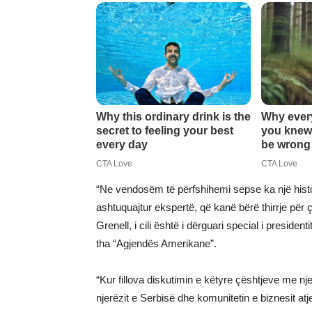
“Ne vendosëm të përfshihemi sepse ka një histo
ashtuquajtur ekspertë, që kanë bërë thirrje për ç
Grenell, i cili është i dërguari special i presid
tha “Agjendës Amerikane”.
“Kur fillova diskutimin e këtyre çështjeve me n
njerëzit e Serbisë dhe komunitetin e biznesit atj