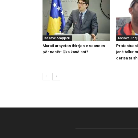
Kosovë-Shqipëri
Kosovë-Shqi
Murati arsyeton thirrjen e seances
Protestuesi
për nesër: Çka kanë sot?
janë tallur 
derisa ta s