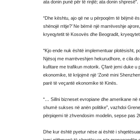
ata donin punë për të rinjtë; ata donin shpresë”.
“Dhe kështu, ajo që ne u përpoqëm të bëjmë ës
shënojë rritje?’ Ne bëmë një marrëveshje ajrore,
kryeqytetit të Kosovës dhe Beogradit, kryeqyteti
“Kjo ende nuk është implementuar plotësisht, p
Njësoj me marrëveshjen hekurudhore, e cila do t
kufitare me trafikun motorik. Çfarë jemi duke u
ekonomike, të krijojmë një ‘Zonë mini Shenzhen’”
parë të veçantë ekonomike të Kinës.
“… Sillni bizneset evropiane dhe amerikane në 
shumë sukses në anën politike”, vazhdoi Grene
përpiqemi të zhvendosim modelin, sepse pas 20
Dhe kur është pyetur nëse ai është i shqetësuar
jemi gjithmonë të shqetësuar për propagandën që 