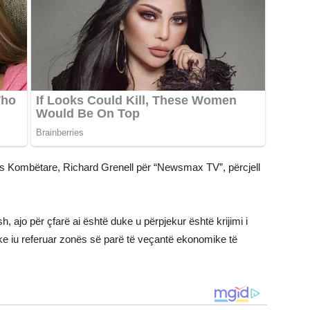
encës Kombëtare, Richard Grenell për “Newsmax TV”, përcjell
h, ajo për çfarë ai është duke u përpjekur është krijimi i
uke iu referuar zonës së parë të veçantë ekonomike të