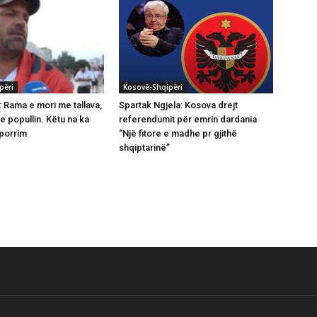
përi
Kosovë-Shqipëri
: Rama e mori me tallava,
Spartak Ngjela: Kosova drejt
me popullin. Këtu na ka
referendumit për emrin dardania
hporrim
“Një fitore e madhe pr gjithë
shqiptarinë”