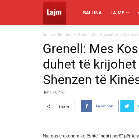
Gazeta
BALLINA
LAJME
Kosovë-Shqipëri
Grenell: Mes Kosovës dhe Serbisë du
Lajm
Grenell: Mes Kos
duhet të krijohet
Shenzen të Kinë
June 23, 2020
Facebook
Share
Një qasje ekonomike është “hapi i parë” për të 