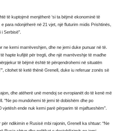
htë të kuptojmë menjëherë ‘si ta bëjmë ekonominë të
 e para ndonjëherë në 21 vjet, një fluturim midis Prishtinës,
 i Serbisë”.
or ne kemi marrëveshjen, dhe ne jemi duke punuar në të.
ë hapte kufijtë për tregti, dhe një marrëveshje të madhe
 përpjekur të bëjmë është të përqendrohemi në situatën
, citohet të ketë thënë Grenell, duke iu referuar zonës së
rajon, dhe atëherë unë mendoj se evropianët do të kenë më
ll. “Ne po mundohemi të jemi të dobishëm dhe po
 vjetësh ende nuk kemi parë përparim të mjaftueshëm”.
 për ndikimin e Rusisë mbi rajonin, Grenell ka shtuar: “Ne
Rusia shtyn dhe politikat e destabilizimit; ne jemi