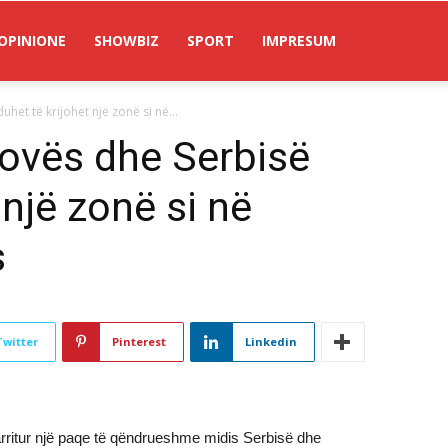
OPINIONE
SHOWBIZ
SPORT
IMPRESUM
het të krijohet një zonë si në...
ovës dhe Serbisë
 një zonë si në
s
Twitter
Pinterest
Linkedin
arritur një paqe të qëndrueshme midis Serbisë dhe