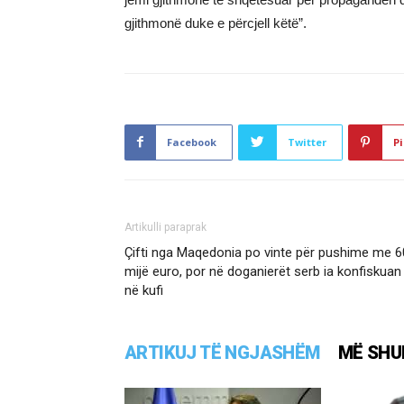
gjithmonë duke e përcjell këtë”.
Facebook
Twitter
Pi
Artikulli paraprak
Çifti nga Maqedonia po vinte për pushime me 6
mijë euro, por në doganierët serb ia konfiskuan
në kufi
ARTIKUJ TË NGJASHËM
MË SHU