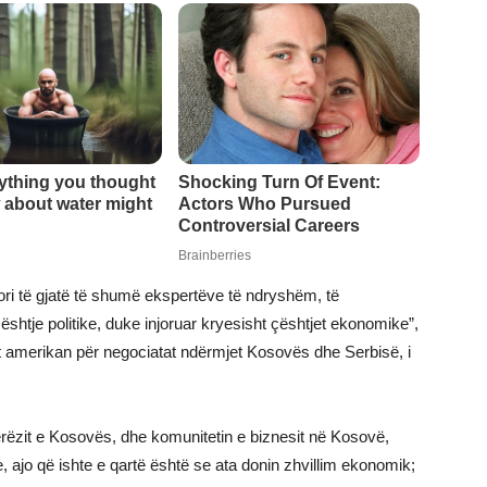
ri të gjatë të shumë ekspertëve të ndryshëm, të
ështje politike, duke injoruar kryesisht çështjet ekonomike”,
entit amerikan për negociatat ndërmjet Kosovës dhe Serbisë, i
jerëzit e Kosovës, dhe komunitetin e biznesit në Kosovë,
e, ajo që ishte e qartë është se ata donin zhvillim ekonomik;