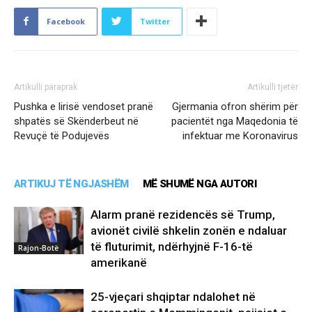
Facebook
Twitter
Artikulli paraprak
Artikulli tjetër
Pushka e lirisë vendoset pranë
Gjermania ofron shërim për
shpatës së Skënderbeut në
pacientët nga Maqedonia të
Revuçë të Podujevës
infektuar me Koronavirus
ARTIKUJ TË NGJASHËM
MË SHUMË NGA AUTORI
Alarm pranë rezidencës së Trump,
avionët civilë shkelin zonën e ndaluar
të fluturimit, ndërhyjnë F-16-të
Rajon-Botë
amerikanë
25-vjeçari shqiptar ndalohet në