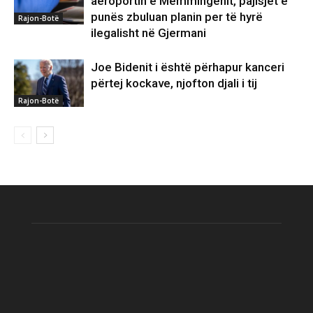
aeroportin e Memmingenit, pajisjet e
punës zbuluan planin per të hyrë
Rajon-Botë
ilegalisht në Gjermani
Joe Bidenit i është përhapur kanceri
përtej kockave, njofton djali i tij
Rajon-Botë