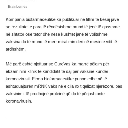
Kompania biofarmaceutike ka publikuar në fillim të kësaj jave
se rezultatet e para të rëndësishme mund të jenë të qasshme
në shtator ose tetor dhe nëse kushtet janë të volitshme,
vaksina do të mund të merr miratimin deri në mesin e vitit të
ardhshëm.
Më parë është njoftuar se CureVas ka marrë pëlqim për
ekzaminim klinik të kandidatit të saj për vaksinë kundër
koronavirusit. Firma biofarmaceutike punon edhe në të
ashtuquajturën mRNK vaksinë e cila nxit qelizat njerëzore, pas
vaksinimit të prodhojnë proteinë që do të përjashtonte
koronavirusin.