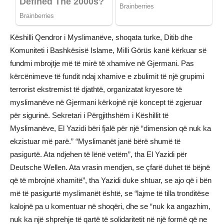
Këshilli Qendror i Myslimanëve, shoqata turke, Ditib dhe
Komuniteti i Bashkësisë Islame, Milli Görüs kanë kërkuar së
fundmi mbrojtje më të mirë të xhamive në Gjermani. Pas
kërcënimeve të fundit ndaj xhamive e zbulimit të një grupimi
terrorist ekstremist të djathtë, organizatat kryesore të
myslimanëve në Gjermani kërkojnë një koncept të zgjeruar
për sigurinë. Sekretari i Përgjithshëm i Këshillit të
Myslimanëve, El Yazidi bëri fjalë për një “dimension që nuk ka
ekzistuar më parë.” “Myslimanët janë bërë shumë të
pasigurtë. Ata ndjehen të lënë vetëm”, tha El Yazidi për
Deutsche Wellen. Ata vrasin mendjen, se çfarë duhet të bëjnë
që të mbrojnë xhamitë”, tha Yazidi duke shtuar, se ajo që i bën
më të pasigurtë myslimanët është, se “lajme të tilla tronditëse
kalojnë pa u komentuar në shoqëri, dhe se “nuk ka angazhim,
nuk ka një shprehje të qartë të solidaritetit në një formë që ne