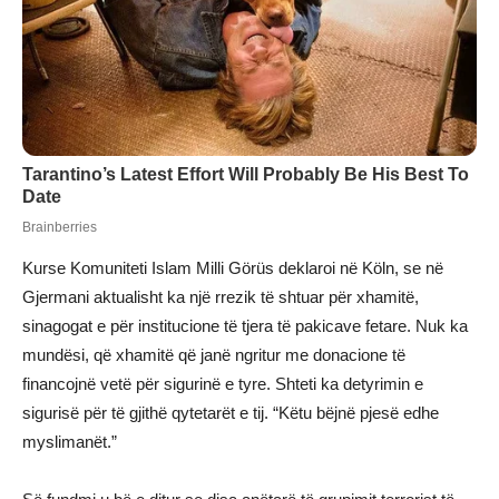
Kurse Komuniteti Islam Milli Görüs deklaroi në Köln, se në
Gjermani aktualisht ka një rrezik të shtuar për xhamitë,
sinagogat e për institucione të tjera të pakicave fetare. Nuk ka
mundësi, që xhamitë që janë ngritur me donacione të
financojnë vetë për sigurinë e tyre. Shteti ka detyrimin e
sigurisë për të gjithë qytetarët e tij. “Këtu bëjnë pjesë edhe
myslimanët.”