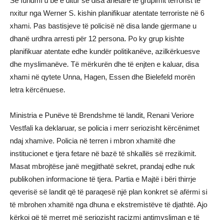
Së fundmi u bë e ditur se disa anëtarë të grupimit terrorist të
nxitur nga Werner S. kishin planifikuar atentate terroriste në 6
xhami. Pas bastisjeve të policisë në disa lande gjermane u
dhanë urdhra arresti për 12 persona. Po ky grup kishte
planifikuar atentate edhe kundër politikanëve, azilkërkuesve
dhe myslimanëve. Të mërkurën dhe të enjten e kaluar, disa
xhami në qytete Unna, Hagen, Essen dhe Bielefeld morën
letra kërcënuese.
Ministria e Punëve të Brendshme të landit, Renani Veriore
Vestfali ka deklaruar, se policia i merr seriozisht kërcënimet
ndaj xhamive. Policia në terren i mbron xhamitë dhe
institucionet e tjera fetare në bazë të shkallës së rrezikimit.
Masat mbrojtëse janë megjithatë sekret, prandaj edhe nuk
publikohen informacione të tjera. Partia e Majtë i bëri thirrje
qeverisë së landit që të paraqesë një plan konkret së afërmi si
të mbrohen xhamitë nga dhuna e ekstremistëve të djathtë. Ajo
kërkoi që të merret më seriozisht racizmi antimysliman e të