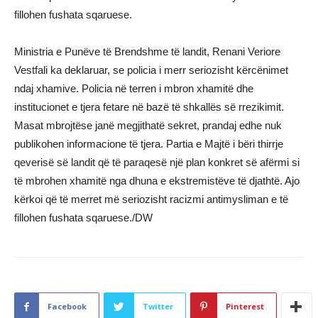
fillohen fushata sqaruese.
Ministria e Punëve të Brendshme të landit, Renani Veriore
Vestfali ka deklaruar, se policia i merr seriozisht kërcënimet
ndaj xhamive. Policia në terren i mbron xhamitë dhe
institucionet e tjera fetare në bazë të shkallës së rrezikimit.
Masat mbrojtëse janë megjithatë sekret, prandaj edhe nuk
publikohen informacione të tjera. Partia e Majtë i bëri thirrje
qeverisë së landit që të paraqesë një plan konkret së afërmi si
të mbrohen xhamitë nga dhuna e ekstremistëve të djathtë. Ajo
kërkoi që të merret më seriozisht racizmi antimysliman e të
fillohen fushata sqaruese./DW
Facebook
Twitter
Pinterest