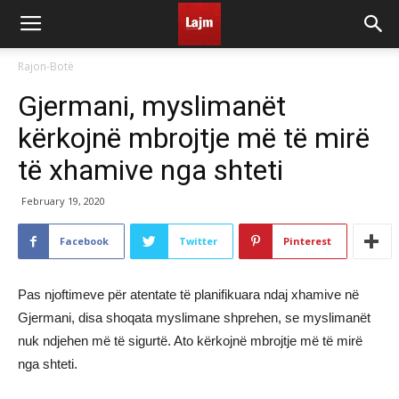
Rajon-Botë
Gjermani, myslimanët
kërkojnë mbrojtje më të mirë
të xhamive nga shteti
February 19, 2020
Facebook
Twitter
Pinterest
Pas njoftimeve për atentate të planifikuara ndaj xhamive në
Gjermani, disa shoqata myslimane shprehen, se myslimanët
nuk ndjehen më të sigurtë. Ato kërkojnë mbrojtje më të mirë
nga shteti.