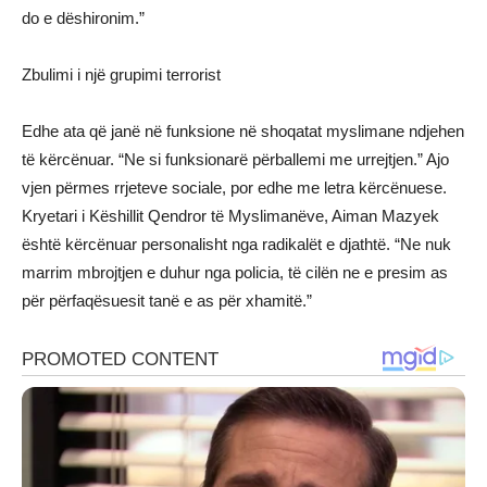
do e dëshironim.”
Zbulimi i një grupimi terrorist
Edhe ata që janë në funksione në shoqatat myslimane ndjehen
të kërcënuar. “Ne si funksionarë përballemi me urrejtjen.” Ajo
vjen përmes rrjeteve sociale, por edhe me letra kërcënuese.
Kryetari i Këshillit Qendror të Myslimanëve, Aiman Mazyek
është kërcënuar personalisht nga radikalët e djathtë. “Ne nuk
marrim mbrojtjen e duhur nga policia, të cilën ne e presim as
për përfaqësuesit tanë e as për xhamitë.”