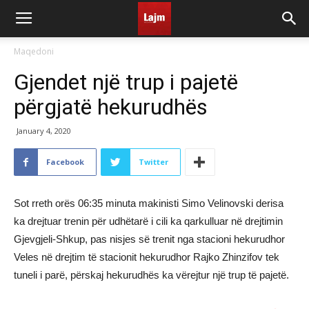
Maqedoni
Gjendet një trup i pajetë
përgjatë hekurudhës
January 4, 2020
Facebook
Twitter
Sot rreth orës 06:35 minuta makinisti Simo Velinovski derisa
ka drejtuar trenin për udhëtarë i cili ka qarkulluar në drejtimin
Gjevgjeli-Shkup, pas nisjes së trenit nga stacioni hekurudhor
Veles në drejtim të stacionit hekurudhor Rajko Zhinzifov tek
tuneli i parë, përskaj hekurudhës ka vërejtur një trup të pajetë.