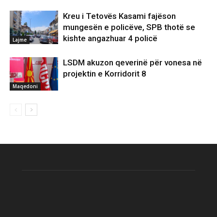
Kreu i Tetovës Kasami fajëson
mungesën e policëve, SPB thotë se
kishte angazhuar 4 policë
Lajme
LSDM akuzon qeverinë për vonesa në
projektin e Korridorit 8
Maqedoni