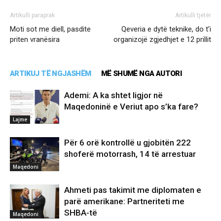
Artikulli paraprak
Artikulli tjetër
Moti sot me diell, pasdite
Qeveria e dytë teknike, do t’i
priten vranësira
organizojë zgjedhjet e 12 prillit
ARTIKUJ TË NGJASHËM
MË SHUMË NGA AUTORI
Ademi: A ka shtet ligjor në
Maqedoninë e Veriut apo s’ka fare?
Lajme
Për 6 orë kontrollë u gjobitën 222
shoferë motorrash, 14 të arrestuar
Maqedoni
Ahmeti pas takimit me diplomaten e
parë amerikane: Partneriteti me
SHBA-të
Maqedoni