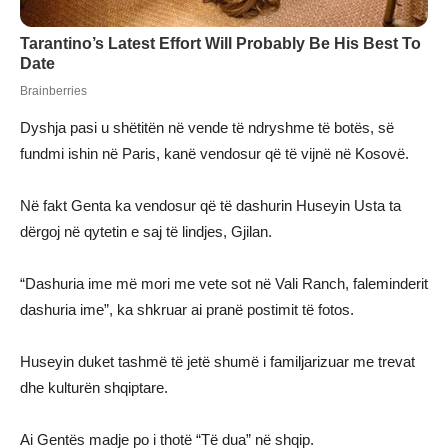
Dyshja pasi u shëtitën në vende të ndryshme të botës, së
fundmi ishin në Paris, kanë vendosur që të vijnë në Kosovë.
Në fakt Genta ka vendosur që të dashurin Huseyin Usta ta
dërgoj në qytetin e saj të lindjes, Gjilan.
“Dashuria ime më mori me vete sot në Vali Ranch, faleminderit
dashuria ime”, ka shkruar ai pranë postimit të fotos.
Huseyin duket tashmë të jetë shumë i familjarizuar me trevat
dhe kulturën shqiptare.
Ai Gentës madje po i thotë “Të dua” në shqip.