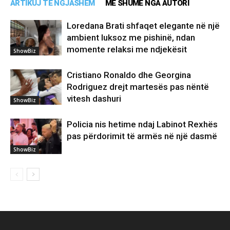
ARTIKUJ TË NGJASHËM
MË SHUMË NGA AUTORI
Loredana Brati shfaqet elegante në një
ambient luksoz me pishinë, ndan
momente relaksi me ndjekësit
ShowBiz
Cristiano Ronaldo dhe Georgina
Rodriguez drejt martesës pas nëntë
vitesh dashuri
ShowBiz
Policia nis hetime ndaj Labinot Rexhës
pas përdorimit të armës në një dasmë
ShowBiz