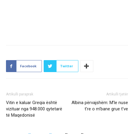
Facebook
Twitter
Artikulli paraprak
Artikulli tjetër
Vitin e kaluar Greqia është
Albina përvajshëm: M’le nuse
vizituar nga 948.000 qytetarë
t’re o m’bane grue t’ve
të Maqedonisë