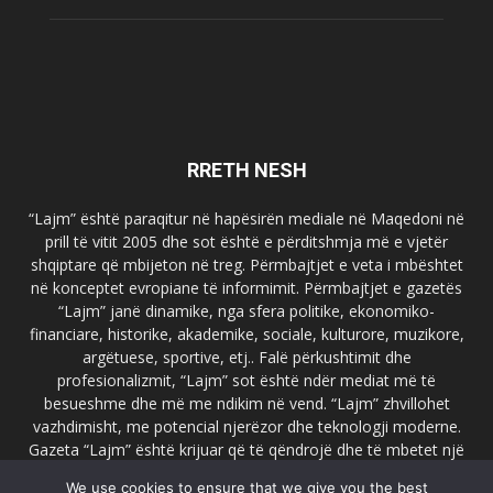
RRETH NESH
“Lajm” është paraqitur në hapësirën mediale në Maqedoni në
prill të vitit 2005 dhe sot është e përditshmja më e vjetër
shqiptare që mbijeton në treg. Përmbajtjet e veta i mbështet
në konceptet evropiane të informimit. Përmbajtjet e gazetës
“Lajm” janë dinamike, nga sfera politike, ekonomiko-
financiare, historike, akademike, sociale, kulturore, muzikore,
argëtuese, sportive, etj.. Falë përkushtimit dhe
profesionalizmit, “Lajm” sot është ndër mediat më të
besueshme dhe më me ndikim në vend. “Lajm” zhvillohet
vazhdimisht, me potencial njerëzor dhe teknologji moderne.
Gazeta “Lajm” është krijuar që të qëndrojë dhe të mbetet një
emër i dallueshëm në hapësirat ballkanike dhe evropiane. Ueb
We use cookies to ensure that we give you the best