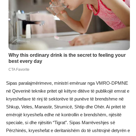
Sipas paralajmërimeve, ministri emëruar nga VMRO-DPMNE
në Qeverinë teknike pritet që këtyre ditëve të publikojë emrat e
kryeshefave të rinj të sektorëve të punëve të brendshme në
Shkup, Veles, Manastir, Strumicë, Shtip dhe Ohër. Ai pritet të
emërojë kryeshefa edhe në kontrollin e brendshëm, njësitë
speciale, si dhe njësitin “Tigrat”. Sipas Marrëveshjes së
Përzhinës, kryeshefat e deritanishëm do të ushtrojnë detyrën e