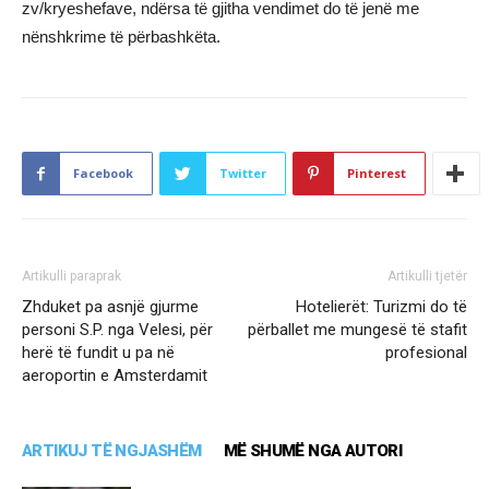
zv/kryeshefave, ndërsa të gjitha vendimet do të jenë me
nënshkrime të përbashkëta.
Facebook
Twitter
Pinterest
Artikulli paraprak
Artikulli tjetër
Zhduket pa asnjë gjurme
Hotelierët: Turizmi do të
personi S.P. nga Velesi, për
përballet me mungesë të stafit
herë të fundit u pa në
profesional
aeroportin e Amsterdamit
ARTIKUJ TË NGJASHËM
MË SHUMË NGA AUTORI