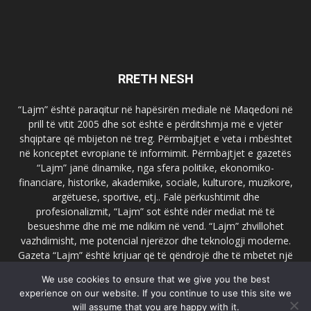
RRETH NESH
“Lajm” është paraqitur në hapësirën mediale në Maqedoni në
prill të vitit 2005 dhe sot është e përditshmja më e vjetër
shqiptare që mbijeton në treg. Përmbajtjet e veta i mbështet
në konceptet evropiane të informimit. Përmbajtjet e gazetës
“Lajm” janë dinamike, nga sfera politike, ekonomiko-
financiare, historike, akademike, sociale, kulturore, muzikore,
argëtuese, sportive, etj.. Falë përkushtimit dhe
profesionalizmit, “Lajm” sot është ndër mediat më të
besueshme dhe më me ndikim në vend. “Lajm” zhvillohet
vazhdimisht, me potencial njerëzor dhe teknologji moderne.
Gazeta “Lajm” është krijuar që të qëndrojë dhe të mbetet një
emër i dallueshëm në hapësirat ballkanike dhe evropiane. Ueb
We use cookies to ensure that we give you the best
faqja zyrtare e gazetës “Lajm”, www.lajmpress.org është një
experience on our website. If you continue to use this site we
ndër portalet më të njohur në Maqedoni.
will assume that you are happy with it.