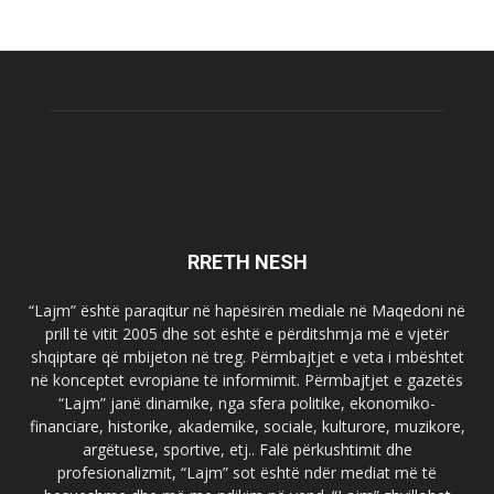
RRETH NESH
“Lajm” është paraqitur në hapësirën mediale në Maqedoni në
prill të vitit 2005 dhe sot është e përditshmja më e vjetër
shqiptare që mbijeton në treg. Përmbajtjet e veta i mbështet
në konceptet evropiane të informimit. Përmbajtjet e gazetës
“Lajm” janë dinamike, nga sfera politike, ekonomiko-
financiare, historike, akademike, sociale, kulturore, muzikore,
argëtuese, sportive, etj.. Falë përkushtimit dhe
profesionalizmit, “Lajm” sot është ndër mediat më të