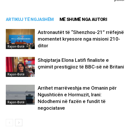
ARTIKUJ TË NGJASHËM
MË SHUMË NGA AUTORI
Astronautët të “Shenzhou-21” rrëfejnë
momentet kryesore nga misioni 210-
ditor
Rajon-Botë
Shqiptarja Elona Latifi finaliste e
çmimit prestigjioz të BBC-së në Britani
Rajon-Botë
Arrihet marrëveshja me Omanin për
Ngushticën e Hormuzit, Irani:
Ndodhemi në fazën e fundit të
Rajon-Botë
negociatave