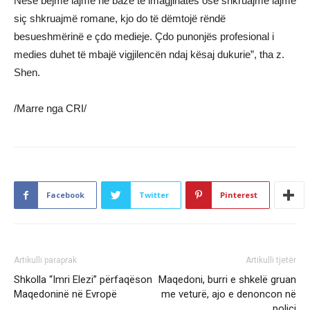
Nëse bëjmë lajme në bazë të imagjinatës ose shkruajmë lajme
siç shkruajmë romane, kjo do të dëmtojë rëndë
besueshmërinë e çdo medieje. Çdo punonjës profesional i
medies duhet të mbajë vigjilencën ndaj kësaj dukurie”, tha z.
Shen.
/Marre nga CRI/
Facebook
Twitter
Pinterest
Artikulli paraprak
Artikulli tjetër
Shkolla “Imri Elezi” përfaqëson
Maqedoni, burri e shkelë gruan
Maqedoninë në Evropë
me veturë, ajo e denoncon në
polici