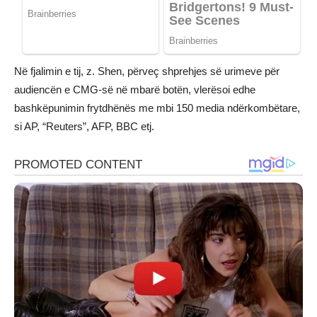
Në fjalimin e tij, z. Shen, përveç shprehjes së urimeve për
audiencën e CMG-së në mbarë botën, vlerësoi edhe
bashkëpunimin frytdhënës me mbi 150 media ndërkombëtare,
si AP, “Reuters”, AFP, BBC etj.