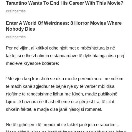
Por në vijim, ai kritikoi edhe njoftimet e mbështetura jo në
fakte, si edhe zbatimin e standardave të dyfishta nga disa prej
medieve kryesore botërore:
“Më vjen keq kur shoh se disa medie perëndimore me ndikim
të madh kanë zgjedhur të bëjnë një sy të verbër mbi disa
njoftime të rëndësishme lidhur me Kinën, madje publikojnë
lajme të bazuara në thashetheme ose gënjeshtra, të cilat
shkelin faktet, e madje disa janë njësoj si romanet.
Ne të gjithë jemi të mendimit se faktet janë jeta e raportimit.