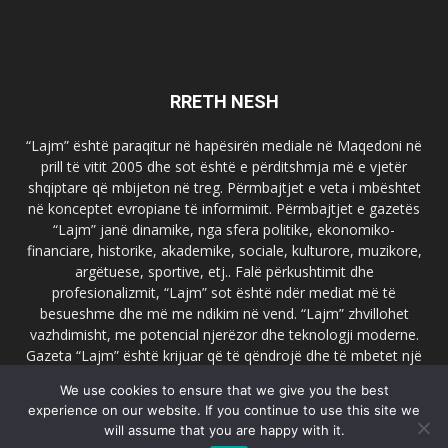
RRETH NESH
“Lajm” është paraqitur në hapësirën mediale në Maqedoni në
prill të vitit 2005 dhe sot është e përditshmja më e vjetër
shqiptare që mbijeton në treg. Përmbajtjet e veta i mbështet
në konceptet evropiane të informimit. Përmbajtjet e gazetës
“Lajm” janë dinamike, nga sfera politike, ekonomiko-
financiare, historike, akademike, sociale, kulturore, muzikore,
argëtuese, sportive, etj.. Falë përkushtimit dhe
profesionalizmit, “Lajm” sot është ndër mediat më të
besueshme dhe më me ndikim në vend. “Lajm” zhvillohet
vazhdimisht, me potencial njerëzor dhe teknologji moderne.
Gazeta “Lajm” është krijuar që të qëndrojë dhe të mbetet një
emër i dallueshëm në hapësirat ballkanike dhe evropiane. Ueb
We use cookies to ensure that we give you the best
faqja zyrtare e gazetës “Lajm”, www.lajmpress.org është një
experience on our website. If you continue to use this site we
ndër portalet më të njohur në Maqedoni.
will assume that you are happy with it.