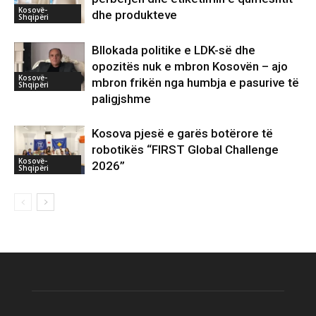
Kosovë-
dhe produkteve
Shqipëri
Bllokada politike e LDK-së dhe
opozitës nuk e mbron Kosovën – ajo
Kosovë-
mbron frikën nga humbja e pasurive të
Shqipëri
paligjshme
Kosova pjesë e garës botërore të
robotikës “FIRST Global Challenge
Kosovë-
2026”
Shqipëri