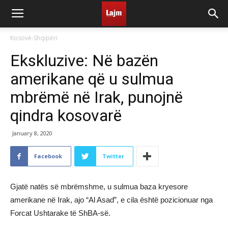
Kosovë-Shqipëri
Ekskluzive: Në bazën
amerikane që u sulmua
mbrëmë në Irak, punojnë
qindra kosovarë
January 8, 2020
Facebook
Twitter
Gjatë natës së mbrëmshme, u sulmua baza kryesore
amerikane në Irak, ajo “Al Asad”, e cila është pozicionuar nga
Forcat Ushtarake të ShBA-së.