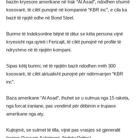
bazën kryesore amerikane në Irak “Al Asad”, ndodhen shumë
kosovarë, të cilët punojnë në kompaninë “KBR inc”, e cila ka
bazë të njejtë edhe në Bond Steel.
Burime të Indeksonline bëjnë të ditur se këta persona vijnë
kryesisht nga qyteti i Ferizajit, të cilët punojnë në profile të
ndryshme në të njejtën kompani.
Sipas këtij burimi, në të njejtën bazë ndodhen rreth 300
kosovarë, të cilët aktualisht punojnë për ndërmarrjen “KBR
inc”.
Baza amerikane “Al Asad”, thuhet se u sulmua nga 15 raketa,
nga forcat iraniane, pas vendimit për dëbimin e trupave
amerikane nga aty.
Kujtojmë, se sulmet të tilla, vijnë pas vrasjes së gjeneralit
Iranian Qassem Soleimani. /IndeksOnline/