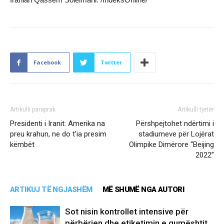
Facebook
Twitter
Artikulli paraprak
Artikulli tjetër
Presidenti i Iranit: Amerika na
Përshpejtohet ndërtimi i
preu krahun, ne do t’ia presim
stadiumeve për Lojërat
këmbët
Olimpike Dimërore “Beijing
2022”
ARTIKUJ TË NGJASHËM
MË SHUMË NGA AUTORI
Sot nisin kontrollet intensive për
përbërjen dhe etiketimin e qumështit