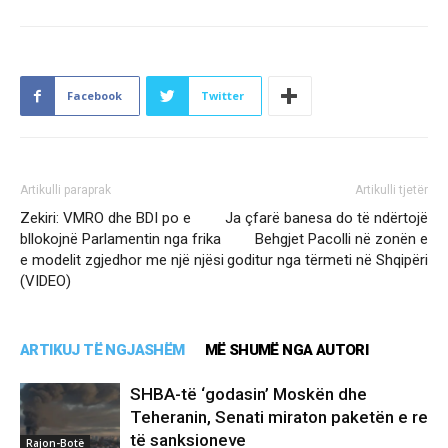
Facebook
Twitter
Artikulli paraprak
Artikulli tjetër
Zekiri: VMRO dhe BDI po e
Ja çfarë banesa do të ndërtojë
bllokojnë Parlamentin nga frika
Behgjet Pacolli në zonën e
e modelit zgjedhor me një njësi
goditur nga tërmeti në Shqipëri
(VIDEO)
ARTIKUJ TË NGJASHËM
MË SHUMË NGA AUTORI
SHBA-të ‘godasin’ Moskën dhe
Teheranin, Senati miraton paketën e re
të sanksioneve
Rajon-Botë