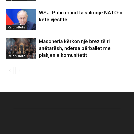
WSJ: Putin mund ta sulmojë NATO-n
këtë vjeshtë
Rajon-Botë
Masoneria kërkon një brez të ri
anëtarësh, ndërsa përballet me
plakjen e komunitetit
Rajon-Botë