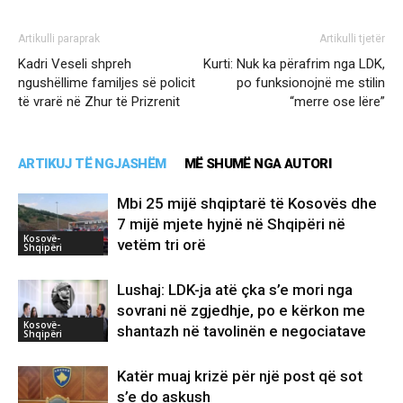
Artikulli paraprak
Artikulli tjetër
Kadri Veseli shpreh
Kurti: Nuk ka përafrim nga LDK,
ngushëllime familjes së policit
po funksionojnë me stilin
të vrarë në Zhur të Prizrenit
“merre ose lëre”
ARTIKUJ TË NGJASHËM
MË SHUMË NGA AUTORI
Mbi 25 mijë shqiptarë të Kosovës dhe
7 mijë mjete hyjnë në Shqipëri në
Kosovë-
vetëm tri orë
Shqipëri
Lushaj: LDK-ja atë çka s’e mori nga
sovrani në zgjedhje, po e kërkon me
Kosovë-
shantazh në tavolinën e negociatave
Shqipëri
Katër muaj krizë për një post që sot
s’e do askush