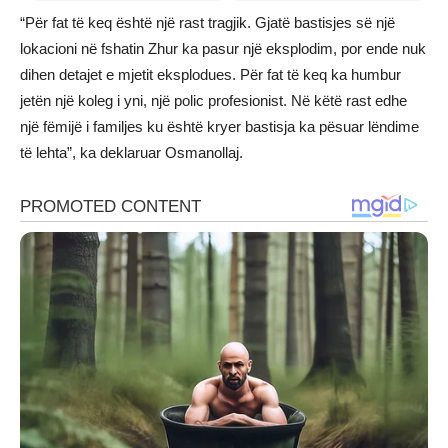
“Për fat të keq është një rast tragjik. Gjatë bastisjes së një
lokacioni në fshatin Zhur ka pasur një eksplodim, por ende nuk
dihen detajet e mjetit eksplodues. Për fat të keq ka humbur
jetën një koleg i yni, një polic profesionist. Në këtë rast edhe
një fëmijë i familjes ku është kryer bastisja ka pësuar lëndime
të lehta”, ka deklaruar Osmanollaj.