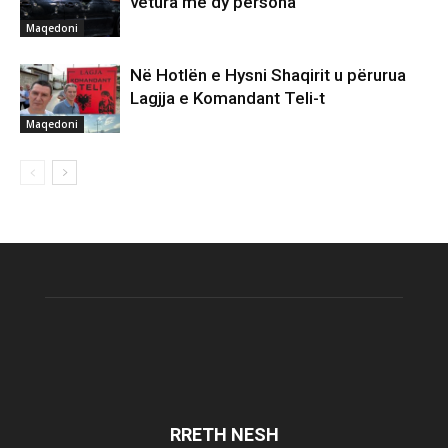
vetura me dy persona
Maqedoni
Në Hotlën e Hysni Shaqirit u përurua
Lagjja e Komandant Teli-t
Maqedoni
RRETH NESH