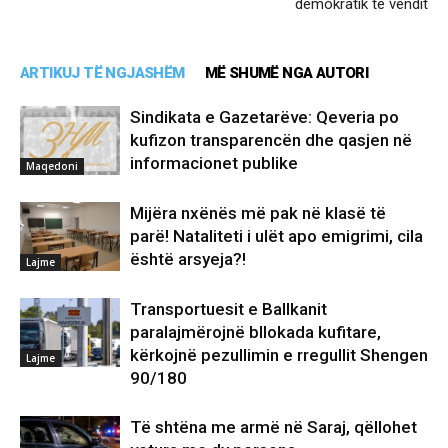
demokratik të vendit
ARTIKUJ TË NGJASHËM
MË SHUMË NGA AUTORI
Sindikata e Gazetarëve: Qeveria po
kufizon transparencën dhe qasjen në
informacionet publike
Maqedoni
Mijëra nxënës më pak në klasë të
parë! Nataliteti i ulët apo emigrimi, cila
është arsyeja?!
Lajme
Transportuesit e Ballkanit
paralajmërojnë bllokada kufitare,
kërkojnë pezullimin e rregullit Shengen
Lajme
90/180
Të shtëna me armë në Saraj, qëllohet