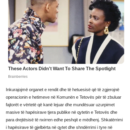
Inkurajojmë organet e rendit dhe të hetuesisë që të zgjerojnë
operacionin e hetimeve në Komunën e Tetovës për të zbuluar
fajtorët e vërtetë që kanë lejuar dhe mundësuar uzurpimet
masive të hapësirave tjera publike në qytetin e Tetovës dhe
para drejtësisë të nxirren edhe peshqit e mëdhenj. Shkatërrimi
i hapësirave të gjelbërta në qytet dhe shndërrimi i tyre në