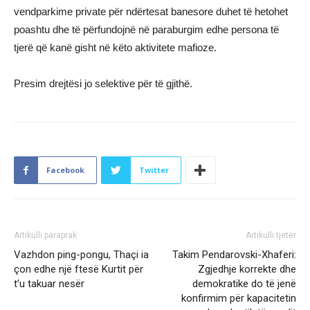
vendparkime private për ndërtesat banesore duhet të hetohet
poashtu dhe të përfundojnë në paraburgim edhe persona të
tjerë që kanë gisht në këto aktivitete mafioze.
Presim drejtësi jo selektive për të gjithë.
Facebook
Twitter
Artikulli paraprak
Artikulli tjetër
Vazhdon ping-pongu, Thaçi ia
Takim Pendarovski-Xhaferi:
çon edhe një ftesë Kurtit për
Zgjedhje korrekte dhe
t’u takuar nesër
demokratike do të jenë
konfirmim për kapacitetin