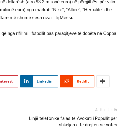
onë dollarësh (afro 93.2 milionë euro) në përgjithësi për vitin
 milionë euro) nga markat: “Nike”, “Altice”, “Herbalife” dhe
dollarë më shumë sesa rivali i tij Messi.
 nga rifillimi i futbollit pas paraqitjeve të dobëta në Coppa
nterest
Linkedin
ReddIt
Artikulli tjetër
Linjë telefonike falas te Avokati i Popullit për
shkeljen e të drejtës së votës