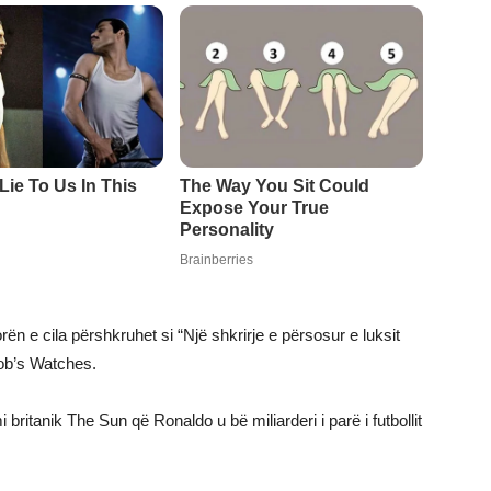
ën e cila përshkruhet si “Një shkrirje e përsosur e luksit
Bob’s Watches.
 britanik The Sun që Ronaldo u bë miliarderi i parë i futbollit