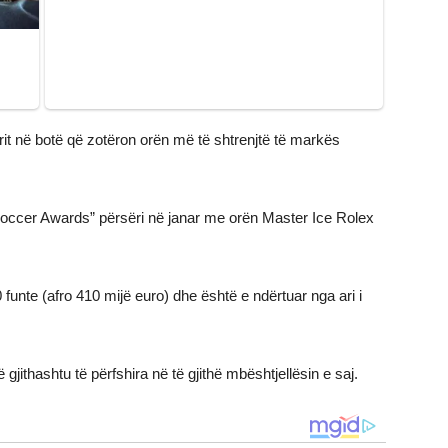
rit në botë që zotëron orën më të shtrenjtë të markës
 Soccer Awards” përsëri në janar me orën Master Ice Rolex
 funte (afro 410 mijë euro) dhe është e ndërtuar nga ari i
jithashtu të përfshira në të gjithë mbështjellësin e saj.