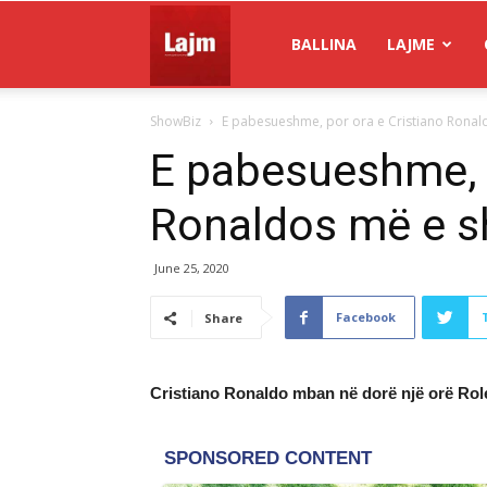
Gazeta
BALLINA
LAJME
ShowBiz
E pabesueshme, por ora e Cristiano Ronald
Lajm
E pabesueshme, p
Ronaldos më e sh
June 25, 2020
Facebook
Share
Cristiano Ronaldo mban në dorë një orë Rolex