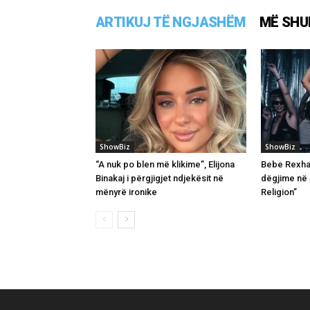
ARTIKUJ TË NGJASHËM
MË SHU
ShowBiz
ShowBiz
“A nuk po blen më klikime”, Elijona
Bebe Rexha 
Binakaj i përgjigjet ndjekësit në
dëgjime në
mënyrë ironike
Religion”