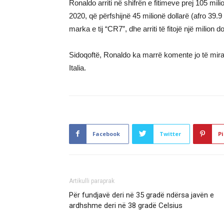
Ronaldo arriti në shifrën e fitimeve prej 105 mili
2020, që përfshijnë 45 milionë dollarë (afro 39.9
marka e tij “CR7”, dhe arriti të fitojë një milion 
Sidoqoftë, Ronaldo ka marrë komente jo të mira që
Italia.
Facebook
Twitter
Pi
Artikulli paraprak
Për fundjavë deri në 35 gradë ndërsa javën e
ardhshme deri në 38 gradë Celsius