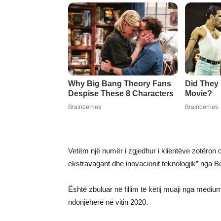
Vetëm një numër i zgjedhur i klientëve zotëron or
ekstravagant dhe inovacionit teknologjik” nga 
Është zbuluar në fillim të këtij muaji nga mediumi
ndonjëherë në vitin 2020.