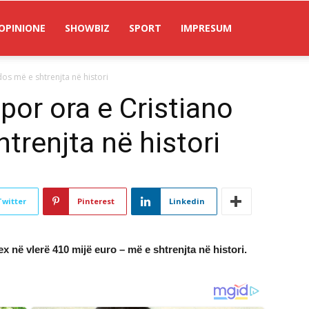
OPINIONE
SHOWBIZ
SPORT
IMPRESUM
os më e shtrenjta në histori
or ora e Cristiano
trenjta në histori
Twitter
Pinterest
Linkedin
 në vlerë 410 mijë euro – më e shtrenjta në histori.