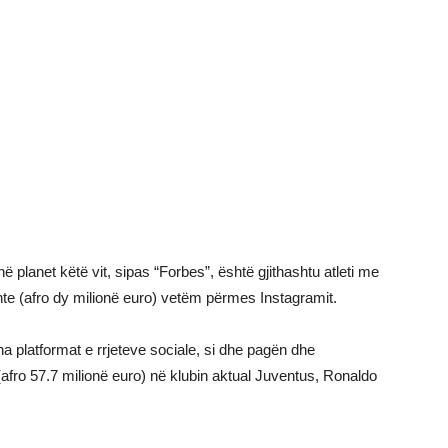
 në planet këtë vit, sipas “Forbes”, është gjithashtu atleti me
 funte (afro dy milionë euro) vetëm përmes Instagramit.
tha platformat e rrjeteve sociale, si dhe pagën dhe
h (afro 57.7 milionë euro) në klubin aktual Juventus, Ronaldo