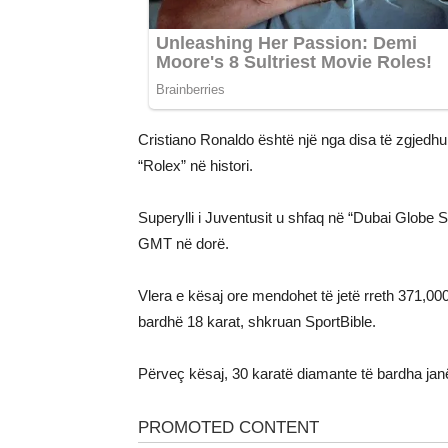
Cristiano Ronaldo është një nga disa të zgjedhu
“Rolex” në histori.
Superylli i Juventusit u shfaq në “Dubai Globe
GMT në dorë.
Vlera e kësaj ore mendohet të jetë rreth 371,000
bardhë 18 karat, shkruan SportBible.
Përveç kësaj, 30 karatë diamante të bardha janë g