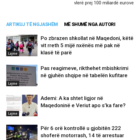
vlerë prej 100 miliardë eurove
ARTIKUJ TË NGJASHËM
MË SHUMË NGA AUTORI
Po zbrazen shkollat në Maqedoni, këtë
vit rreth 5 mijë nxënës më pak në
klasë të parë
Lajme
Pas reagimeve, rikthehet mbishkrimi
në gjuhën shqipe në tabelën kufitare
Lajme
Ademi: A ka shtet ligjor në
Maqedoninë e Veriut apo s’ka fare?
Lajme
Për 6 orë kontrollë u gjobitën 222
shoferë motorrash, 14 të arrestuar