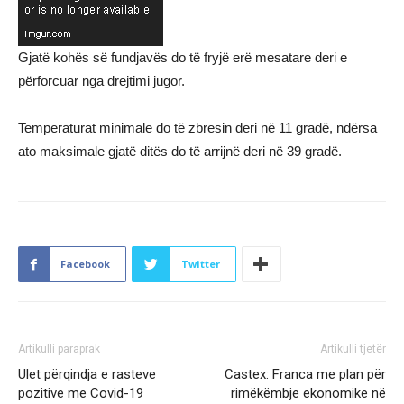
Gjatë kohës së fundjavës do të fryjë erë mesatare deri e
përforcuar nga drejtimi jugor.
Temperaturat minimale do të zbresin deri në 11 gradë, ndërsa
ato maksimale gjatë ditës do të arrijnë deri në 39 gradë.
Facebook
Twitter
Artikulli paraprak
Artikulli tjetër
Ulet përqindja e rasteve
Castex: Franca me plan për
pozitive me Covid-19
rimëkëmbje ekonomike në