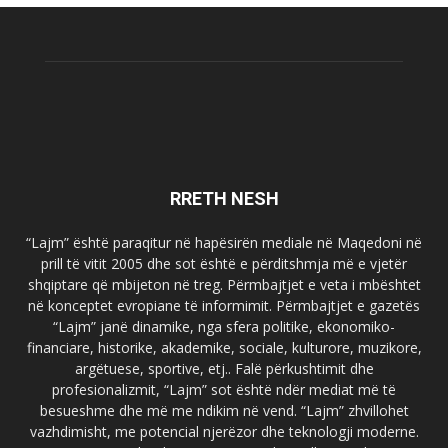
RRETH NESH
“Lajm” është paraqitur në hapësirën mediale në Maqedoni në
prill të vitit 2005 dhe sot është e përditshmja më e vjetër
shqiptare që mbijeton në treg. Përmbajtjet e veta i mbështet
në konceptet evropiane të informimit. Përmbajtjet e gazetës
“Lajm” janë dinamike, nga sfera politike, ekonomiko-
financiare, historike, akademike, sociale, kulturore, muzikore,
argëtuese, sportive, etj.. Falë përkushtimit dhe
profesionalizmit, “Lajm” sot është ndër mediat më të
besueshme dhe më me ndikim në vend. “Lajm” zhvillohet
vazhdimisht, me potencial njerëzor dhe teknologji moderne.