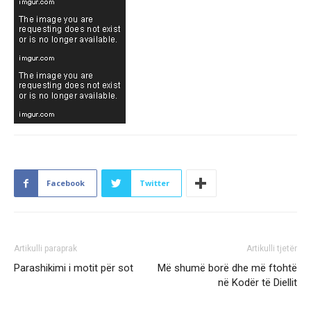
Facebook
Twitter
Artikulli paraprak
Artikulli tjetër
Parashikimi i motit për sot
Më shumë borë dhe më ftohtë
në Kodër të Diellit