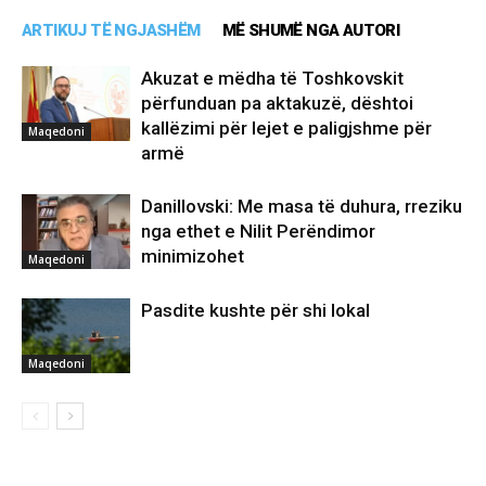
ARTIKUJ TË NGJASHËM
MË SHUMË NGA AUTORI
Akuzat e mëdha të Toshkovskit
përfunduan pa aktakuzë, dështoi
kallëzimi për lejet e paligjshme për
Maqedoni
armë
Danillovski: Me masa të duhura, rreziku
nga ethet e Nilit Perëndimor
minimizohet
Maqedoni
Pasdite kushte për shi lokal
Maqedoni