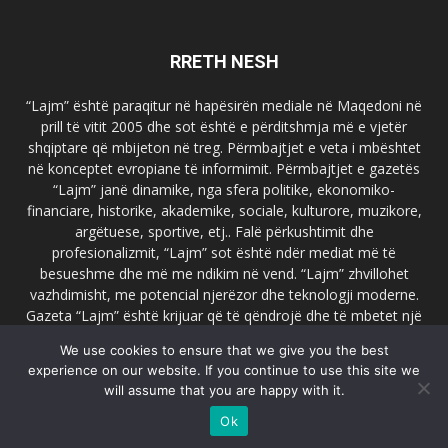
RRETH NESH
“Lajm” është paraqitur në hapësirën mediale në Maqedoni në
prill të vitit 2005 dhe sot është e përditshmja më e vjetër
shqiptare që mbijeton në treg. Përmbajtjet e veta i mbështet
në konceptet evropiane të informimit. Përmbajtjet e gazetës
“Lajm” janë dinamike, nga sfera politike, ekonomiko-
financiare, historike, akademike, sociale, kulturore, muzikore,
argëtuese, sportive, etj.. Falë përkushtimit dhe
profesionalizmit, “Lajm” sot është ndër mediat më të
besueshme dhe më me ndikim në vend. “Lajm” zhvillohet
vazhdimisht, me potencial njerëzor dhe teknologji moderne.
Gazeta “Lajm” është krijuar që të qëndrojë dhe të mbetet një
emër i dallueshëm në hapësirat ballkanike dhe evropiane. Ueb
We use cookies to ensure that we give you the best
faqja zyrtare e gazetës “Lajm”, www.lajmpress.org është një
experience on our website. If you continue to use this site we
ndër portalet më të njohur në Maqedoni.
will assume that you are happy with it.
Na kontakto:
lajm.sk@gmail.com
Ok