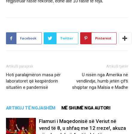
regjistruar raste rekorde, edhe ate 10 raste të reja.
Facebook
Twitter
Pinterest
Artikulli paraprak
Artikulli tjetër
Hoti paralajmëron masa për
U nisën nga Amerika në
laboratoret që keqpërdorin
vendlindje, humb jetën çifti
situatën e pandemisë
shqiptar nga Malsia e Madhe
ARTIKUJ TË NGJASHËM
MË SHUMË NGA AUTORI
Flamuri i Maqedonisë së Veriut në
vend të 8, u shfaq me 12 rreze!, akuza