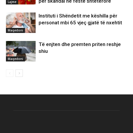
për skandal në festë shtetërore
Lajme
Instituti i Shëndetit me këshilla për
personat mbi 65 vjeç gjatë të nxehtit
Maqedoni
Të enjten dhe premten priten reshje
shiu
Maqedoni