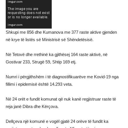
Shkupi me 856 dhe Kumanova me 377 raste aktive gjenden
në krye të listës së Ministrisë së Shëndetësisë.
Në Tetovë dhe rrethinë ka gjithësej 164 raste aktivë, në
Gostivar 233, Strugë 59, Shtip 169 etj.
Numri i përgjithshëm i të diagnostifikuarëve me Kovid-19 nga
fillimi i epidemisë është 14.293 veta.
Në 24 orët e fundit komunat që nuk kanë regjistruar raste të
reja janë Dibra dhe Kërçova.
Dellçeva një komunë e vogël gjatë 24 orëve të fundit ka