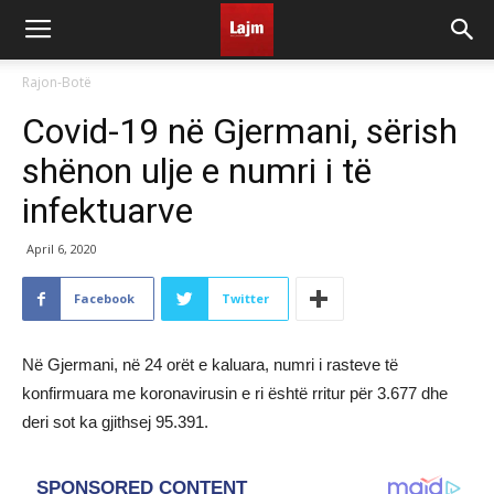
Rajon-Botë
Covid-19 në Gjermani, sërish
shënon ulje e numri i të
infektuarve
April 6, 2020
Facebook
Twitter
Në Gjermani, në 24 orët e kaluara, numri i rasteve të
konfirmuara me koronavirusin e ri është rritur për 3.677 dhe
deri sot ka gjithsej 95.391.