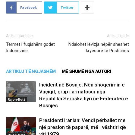
Facebook
Twitter
Artikulli paraprak
Artikulli tjetër
Tërmet i fuqishëm godet
Ndalohet lëvizja nëpër sheshet
Indonezinë
kryesore të Prishtinës
ARTIKUJ TË NGJASHËM
MË SHUMË NGA AUTORI
Incident në Bosnje: Nën shoqerimin e
Vuçiqit, grup i armatosur nga
Republika Sërpska hyri në Federatën e
Rajon-Botë
Bosnjës
Presidenti iranian: Vendi përballet me
një presion të paparë, më i vështiri që
viti 1979
Rajon-Botë