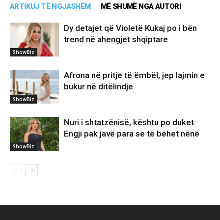
ARTIKUJ TË NGJASHËM
MË SHUMË NGA AUTORI
Dy detajet që Violetë Kukaj po i bën
trend në ahengjet shqiptare
ShowBiz
Afrona në pritje të ëmbël, jep lajmin e
bukur në ditëlindje
ShowBiz
Nuri i shtatzënisë, kështu po duket
Engji pak javë para se të bëhet nënë
ShowBiz