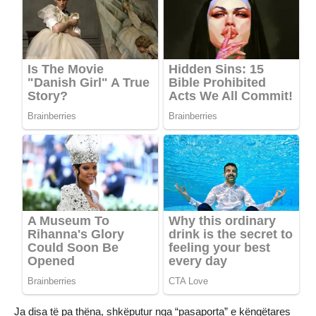
Ja disa të pa thëna, shkëputur nga “pasaporta” e këngëtares