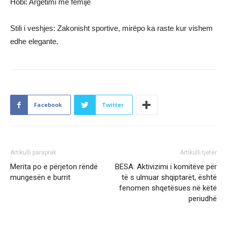
Hobi: Argëtimi me fëmijë
Stili i veshjes: Zakonisht sportive, mirëpo ka raste kur vishem
edhe elegante.
Facebook
Twitter
Artikulli paraprak
Artikulli tjetër
Merita po e përjeton rëndë
BESA: Aktivizimi i komitëve për
mungesën e burrit
të s ulmuar shqiptarët, është
fenomen shqetësues në këtë
periudhë