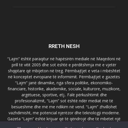
RRETH NESH
“Lajm” është paraqitur në hapësirën mediale në Maqedoni në
prill të vitit 2005 dhe sot është e përditshmja më e vjetër
shqiptare që mbijeton në treg. Përmbajtjet e veta i mbështet
në konceptet evropiane të informimit. Përmbajtjet e gazetës
“Lajm” janë dinamike, nga sfera politike, ekonomiko-
financiare, historike, akademike, sociale, kulturore, muzikore,
argëtuese, sportive, etj.. Falë përkushtimit dhe
profesionalizmit, “Lajm” sot është ndër mediat më të
besueshme dhe më me ndikim në vend. “Lajm” zhvillohet
vazhdimisht, me potencial njerëzor dhe teknologji moderne.
Gazeta “Lajm” është krijuar që të qëndrojë dhe të mbetet një
emër i dallueshëm në hapësirat ballkanike dhe evropiane. Ueb